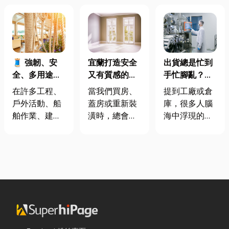
🧵 強韌、安
宜蘭打造安全
出貨總是忙到
全、多用途！
又有質感的
手忙腳亂？包
從繩索到安全
家，從專業門
裝自動化其實
在許多工程、
當我們買房、
提到工廠或倉
網的全方位防
窗開始
沒有你想像中
戶外活動、船
蓋房或重新裝
庫，很多人腦
護應用指南
那麼遙遠！
舶作業、建築
潢時，總會把
海中浮現的畫
施工，甚至居
預算花在家
面可能是員工
家安全防護
具、家電和裝
忙著搬貨、封
中，「繩索、
潢設計上，卻
箱、綁帶，一
繩梯、安全
常常忽略了每
箱接著一箱趕
網」其實都是
天都在使用的
著出貨。但你
非常重要卻常
「門窗」。 其
知道嗎？現在
被忽略的設
實，一扇好的
許多企業早已
備。很多人以
門窗不只是遮
不再靠大量人
為繩子只是拿
風避雨而已，
力完成包裝工