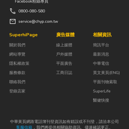
Facebook粉絲專頁
來綁東西，但
更影響著居家
作，而是透過
call
0800-080-580
其實在專業領
安全、採光、
各種包裝機械
域中，繩索不
通風與生活品
來提升效率。
mail
service@chyp.com.tw
只是工具，更
質。尤其台灣
尤其近年來網
關係到安全、
氣候潮濕多
路購物越來越
SuperhiPage
廣告媒體
相關資訊
效率與作業品
雨，選擇耐用
普及，無論是
關於我們
線上媒體
簡訊平台
質。一條好的
又美觀的門窗
食品、生活用
繩索，必須具
產品，更是
品、電子...
網站導覽
戶外媒體
最新消息
備高強...
打...
隱私權政策
平面廣告
中華電信
服務條款
工商日誌
英文黃頁(ENG)
聯絡我們
平面刊物索取
登錄店家
SuperLife
醫健快搜
中華黃頁網路電話簿刊登資訊如有錯誤或不刊登，請洽本公司
客服信箱
，我們將提供相關協助資訊、儘速確認更正。