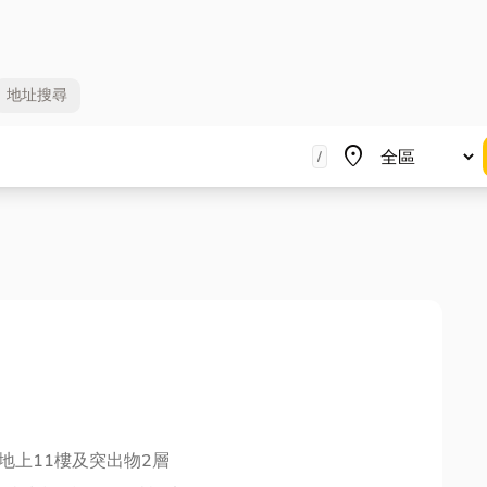
地址
搜尋
地區
place
/
地上11樓及突出物2層