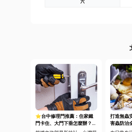
六
⭐台中修理門推薦：住家鐵
打造無蟲
門卡住、大門下垂怎麼辦？維
害蟲防治
修費用與不銹鋼工程一次看