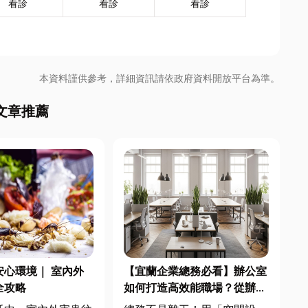
看診
看診
看診
本資料謹供參考，詳細資訊請依政府資料開放平台為準。
文章推薦
安心環境｜ 室內外
【宜蘭企業總務必看】辦公室
全攻略
如何打造高效能職場？從辦公
桌椅、系統屏風到空間設計關