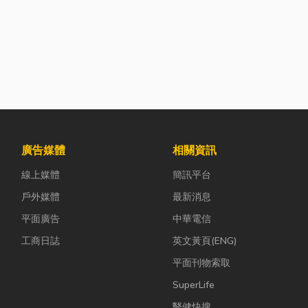
廣告媒體
相關資訊
線上媒體
簡訊平台
戶外媒體
最新消息
平面廣告
中華電信
工商日誌
英文黃頁(ENG)
平面刊物索取
SuperLife
醫健快搜