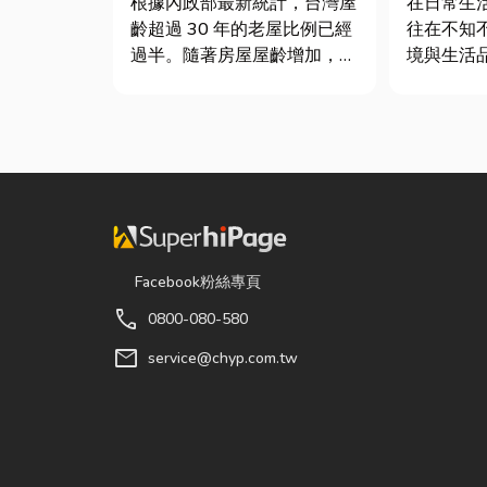
根據內政部最新統計，台灣屋
在日常生
齡超過 30 年的老屋比例已經
往在不知
過半。隨著房屋屋齡增加，金
境與生活
屬門窗疲勞與結構鏽蝕問題也
物殘渣或
日漸明顯。許多屋主每天回家
螂、螞蟻
開門，都覺得門片重得像在拉
院若有積
拔河，甚至伴隨刺耳的金屬摩
孳生的溫
擦聲。 其實，門片故障並不
也可能吸
代表一定要花大錢將整扇...
害蟲藏匿
潔，更可能.
Facebook粉絲專頁
call
0800-080-580
mail
service@chyp.com.tw