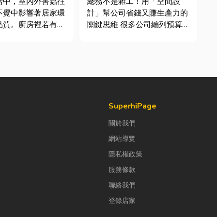
活中，室內外害蟲往
總務不是雜工！用「空間設
鍵！
不覺中影響著居家環
計」幫公司省錢又賺生產力的
品質。廚房裡若有食
關鍵思維 很多公司編列預算
積水，容易吸引蟑
或規劃辦公室時，常覺得總務
前來覓食；陽台、庭
只要在缺東西時「壞什麼補什
水，則可能成為蚊蟲
麼」就好，但這種傳統做法往
床。潮濕陰暗的角落
往花了大錢，卻換來員工抱怨
引白蟻、蛾蚋或其他
連連。其實，辦公室空間設計
，不僅影響環境整
是一門幫公司賺錢的戰略！真
..
正厲害...
SuperhiPage
關於我們
網站導覽
隱私權政策
服務條款
聯絡我們
登錄店家