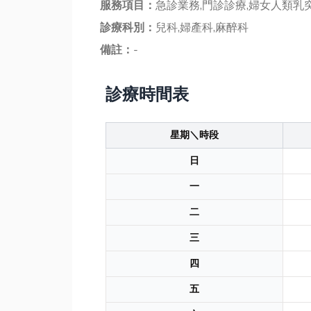
服務項目：
急診業務,門診診療,婦女人類乳
診療科別：
兒科,婦產科,麻醉科
備註：
-
診療時間表
星期＼時段
日
一
二
三
四
五