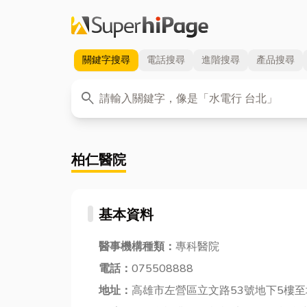
關鍵字
搜尋
電話
搜尋
進階
搜尋
產品
搜尋
關鍵字
search
柏仁醫院
基本資料
醫事機構種類：
專科醫院
電話：
075508888
地址：
高雄市左營區立文路53號地下5樓至