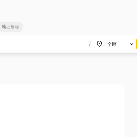
地址
搜尋
地區
place
/