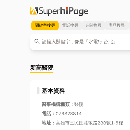
關鍵字
搜尋
電話
搜尋
進階
搜尋
產品
搜尋
關鍵字
search
新高醫院
基本資料
醫事機構種類：
醫院
電話：
073828814
地址：
高雄市三民區莊敬路288號1-9樓