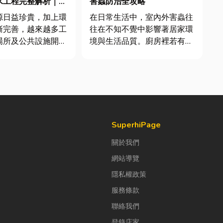
害蟲防治全攻略
水工程完整解析｜打
水資源管理方案
在日常生活中，室內外害蟲往
源日益珍貴，加上環
往在不知不覺中影響著居家環
漸完善，越來越多工
境與生活品質。廚房裡若有食
場所及公共設施開始
物殘渣或積水，容易吸引蟑
源管理。透過完善的
螂、螞蟻前來覓食；陽台、庭
備規劃，不僅能改善
院若有積水，則可能成為蚊蟲
升用水效率，更能搭
孳生的溫床。潮濕陰暗的角落
理工程與回收水工
也可能吸引白蟻、蛾蚋或其他
用水成本，實現節能
害蟲藏匿，不僅影響環境整
經營的目標。 本
潔，更可能...
SuperhiPage
關於我們
網站導覽
隱私權政策
服務條款
聯絡我們
登錄店家