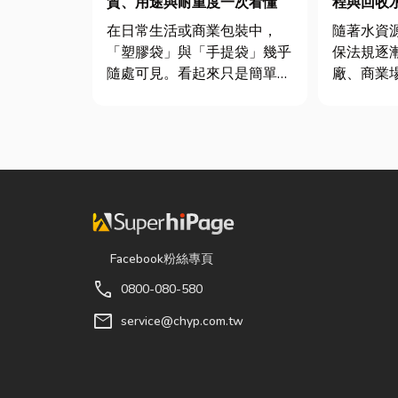
質、用途與耐重度一次看懂
程與回收
造高效率
在日常生活或商業包裝中，
隨著水資
「塑膠袋」與「手提袋」幾乎
保法規逐
隨處可見。看起來只是簡單的
廠、商業
包裝工具，但實際上在材質、
重視水資
承重能力與使用場景上，其實
水處理設
差異非常大。如果選錯，不只
水質、提
影響使用便利性，還可能造成
配廢水處
成本浪費或商品損壞。 這篇
程，降低
文章帶你一次搞懂塑膠袋與手
減碳與永續
提袋的...
文...
Facebook粉絲專頁
call
0800-080-580
mail
service@chyp.com.tw