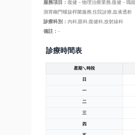
服務項目：
復健－物理治療業務,復健－職能
測胃幽門螺旋桿菌服務,住院診療,血液透析
診療科別：
內科,眼科,復健科,放射線科
備註：
-
診療時間表
星期＼時段
日
一
二
三
四