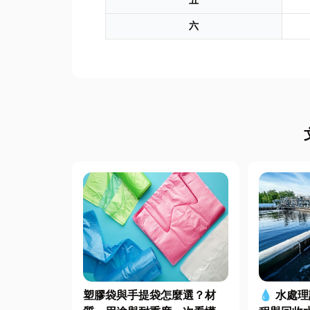
五
六
塑膠袋與手提袋怎麼選？材
💧 水處