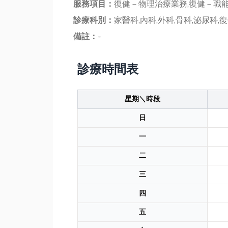
服務項目：
復健－物理治療業務,復健－職能
診療科別：
家醫科,內科,外科,骨科,泌尿科,
備註：
-
診療時間表
星期＼時段
日
一
二
三
四
五