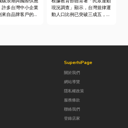
減碳浪潮與國際供應
根據教育部體育署「民眾運動
，許多台灣中小企業
現況調查」顯示，台灣規律運
到來自品牌客戶的調
動人口比例已突破三成五，其
求提供「碳盤查數
中慢跑與各類球類運動正是熱
永續報告書」。這讓
門選擇。許多人在配備上毫不
老闆感到焦慮：「到
惜重金，購買三、四千元的頂
 永續是什麼？我們公
級籃球鞋或專業路跑鞋，卻習
大，真的需要找
慣性隨手抓一雙幾十元的普通
ESG 顧問嗎？」 其實，...
棉襪就上場。 「運動鞋就像...
SuperhiPage
關於我們
網站導覽
隱私權政策
服務條款
聯絡我們
登錄店家