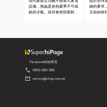
現代家庭生活離不開各式家電
面對全球
設備，無論是炎熱夏季不可或
鏈的要求
缺的冷氣、保存食材的新鮮冰
主紛紛收
箱，還是每天幫助清洗衣物的
查表，要
洗衣機，一旦發生故障，都可
據」或「
能嚴重影響日常生活品質。
不少傳產
因此，選擇專業的高雄電器維
底 ESG
修服務，不僅能快速排除問
司規模不
題，更能延長家電使用壽命，
降...
Facebook粉絲專頁
call
0800-080-580
mail
service@chyp.com.tw