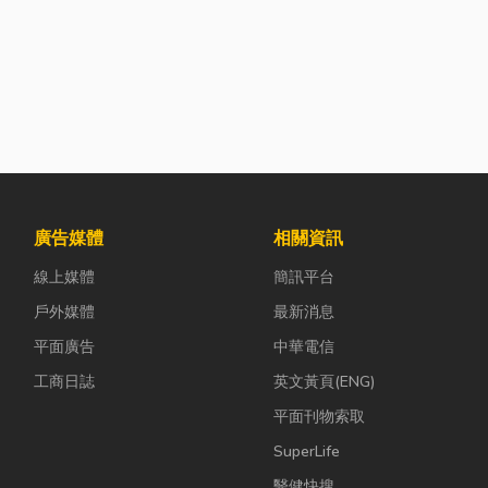
廣告媒體
相關資訊
線上媒體
簡訊平台
戶外媒體
最新消息
平面廣告
中華電信
工商日誌
英文黃頁(ENG)
平面刊物索取
SuperLife
醫健快搜