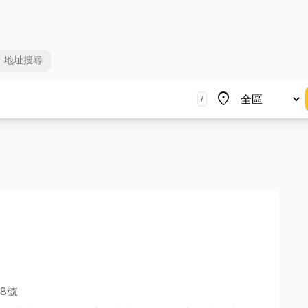
地址
搜尋
地區
place
/
8號