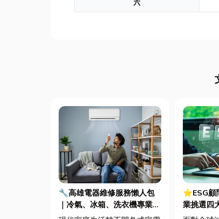
六
🔧高雄電器維修服務懶人包
⭐ESG
｜冷氣、冰箱、洗衣機專業維
業挑選四
修
用指南