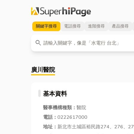
關鍵字
搜尋
電話
搜尋
進階
搜尋
產品
搜尋
關鍵字
search
廣川醫院
基本資料
醫事機構種類：
醫院
電話：
0222617000
地址：
新北市土城區裕民路274、276、27