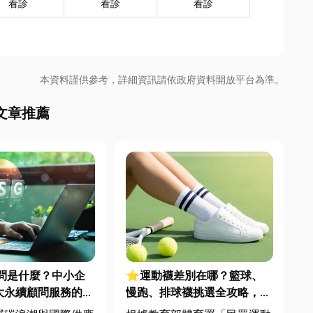
看診
看診
看診
本資料謹供參考，詳細資訊請依政府資料開放平台為準。
文章推薦
顧問是什麼？中小企
⭐運動襪差別在哪？籃球、
大永續顧問服務的實
慢跑、排球襪挑選全攻略，穿
對了運動不傷腳！