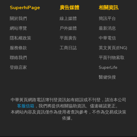
陷： 這是老屋
氣候潮濕多
成本，實現節
SuperhiPage
廣告媒體
相關資訊
拆除最常發生
雨，選擇耐用
能減碳與永續
關於我們
線上媒體
簡訊平台
的致命錯
又美觀的門窗
經營的目標。
誤。...
產品，更是
本文...
網站導覽
戶外媒體
最新消息
打...
隱私權政策
平面廣告
中華電信
服務條款
工商日誌
英文黃頁(ENG)
聯絡我們
平面刊物索取
登錄店家
SuperLife
醫健快搜
中華黃頁網路電話簿刊登資訊如有錯誤或不刊登，請洽本公司
客服信箱
，我們將提供相關協助資訊、儘速確認更正。
本網站內容及資訊僅作為使用者查詢參考，不作為交易或決策
依據。