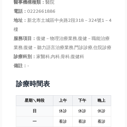
醫事機構種類：
醫院
電話：
0222661886
地址：
新北市土城區中央路2段318－324號1－4
樓
服務項目：
復健－物理治療業務,復健－職能治療
業務,復健－聽力語言治療業務,門診診療,住院診療
診療科別：
家醫科,內科,骨科,復健科
備註：
-
診療時間表
星期＼時段
上午
下午
晚上
日
休診
休診
休診
一
看診
看診
看診