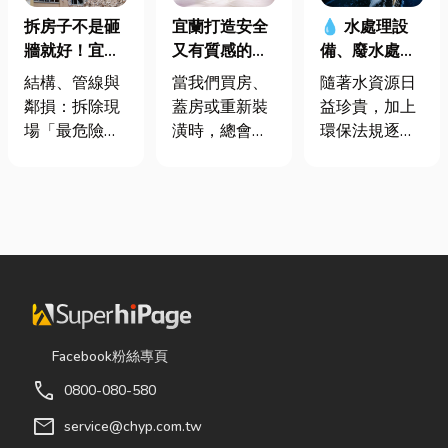
拆房子不是砸
宜蘭打造安全
💧 水處理設
牆就好！宜蘭
又有質感的
備、廢水處理
裝潢拆除、水
家，從專業門
工程與回收水
結構、管線與
當我們買房、
隨著水資源日
泥切割施工前
窗開始
工程完整解析
鄰損：拆除現
蓋房或重新裝
益珍貴，加上
必看的避坑指
｜打造高效率
場「最危險的
潢時，總會把
環保法規逐漸
南，專家曝這
水資源管理方
3 件事」 拆除
預算花在家
完善，越來越
3 件事最危
案
現場常常乒乒
具、家電和裝
多工廠、商業
險！
乓乓、灰塵滿
潢設計上，卻
場所及公共設
天飛，在這種
常常忽略了每
施開始重視水
混亂的環境
天都在使用的
資源管理。透
下，專家提醒
「門窗」。 其
過完善的水處
有三件事情如
實，一扇好的
理設備規劃，
果沒做好，最
門窗不只是遮
不僅能改善水
容易發生嚴重
風避雨而已，
質、提升用水
Facebook粉絲專頁
的意外： 分不
更影響著居家
效率，更能搭
call
0800-080-580
清「主力
安全、採光、
配廢水處理工
牆」，盲目亂
通風與生活品
程與回收水工
mail
service@chyp.com.tw
打導致房子塌
質。尤其台灣
程，降低用水