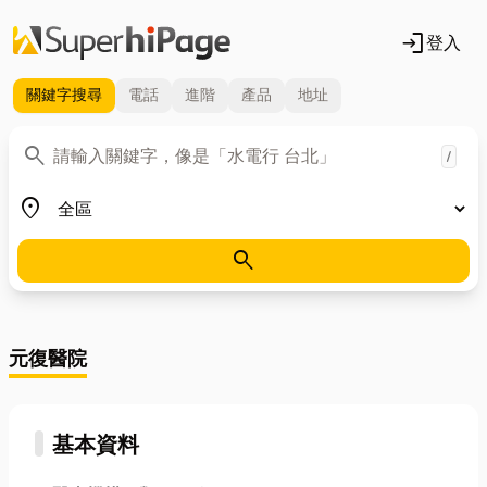
login
登入
關鍵字
搜尋
電話
進階
產品
地址
關鍵字
search
/
地區
place
search
元復醫院
基本資料