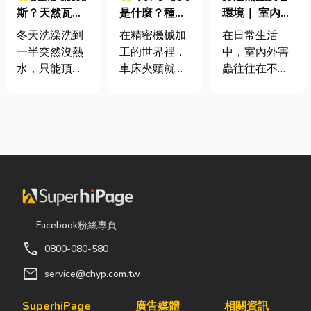
斯？天然瓦斯
是什麼？種
環境｜ 室內外
是什麼、費用
類、規格挑選
害蟲防治全攻
冬天洗澡洗到
在精密機械加
在日常生活
怎麼算？家庭
與台灣採購推
略
一半突然沒熱
工的世界裡，
中，室內外害
能源選擇與配
薦完整指南
水，只能頂著
車床夾頭就像
蟲往往在不知
管工程全解析
泡沫跑出去叫
是機台的「萬
不覺中影響著
瓦斯？這是許
能雙手」，負
居家環境與生
多使用傳統桶
責緊緊抓牢每
活品質。廚房
裝瓦斯家庭的
一個旋轉切削
裡若有食物殘
共同噩夢。隨
的工件。然
渣或積水，容
著居家生活品
而，當工廠接
易吸引蟑螂、
質提升，越來
到少量多樣、
螞蟻前來覓
越多屋主在老
異形材或精密
食；陽台、庭
屋翻修或新屋
棒材的訂單
院若有積水，
Facebook粉絲專頁
裝潢時，選擇
時，傳統夾頭
則可能成為蚊
call
0800-080-580
規劃天然氣配
往往需要耗費
蟲孳生的溫
管工程。到底
大量時間拆裝
床。潮濕陰暗
mail
service@chyp.com.tw
天然氣是什
與重新校正。
的角落也可能
麼？它跟傳統
這時，車床子
吸引白蟻、蛾
SuperhiPage
廣告媒體
相關資訊