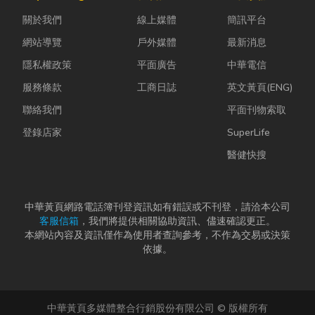
瓦斯行送的桶
母夾就是讓這
蚋或其他害蟲
關於我們
線上媒體
簡訊平台
裝瓦斯有什麼
雙手能快速更
藏匿，不僅影
差別？天然瓦
換「專屬工
響環境整潔，
網站導覽
戶外媒體
最新消息
斯...
具」的...
更可能...
隱私權政策
平面廣告
中華電信
服務條款
工商日誌
英文黃頁(ENG)
聯絡我們
平面刊物索取
登錄店家
SuperLife
醫健快搜
中華黃頁網路電話簿刊登資訊如有錯誤或不刊登，請洽本公司
客服信箱
，我們將提供相關協助資訊、儘速確認更正。
本網站內容及資訊僅作為使用者查詢參考，不作為交易或決策
依據。
中華黃頁多媒體整合行銷股份有限公司 © 版權所有