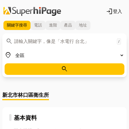
login
登入
關鍵字
搜尋
電話
進階
產品
地址
關鍵字
search
/
地區
place
search
新北市林口區衛生所
基本資料