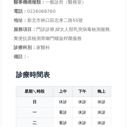
醫事機構種類：
一般診所（醫務室）
電話：
0226068760
地址：
新北市林口區忠孝二路55號
服務項目：
門診診療,婦女人類乳突病毒檢測服務,
糞便抗原檢測胃幽門螺旋桿菌服務
診療科別：
家醫科
備註：
-
診療時間表
星期＼時段
上午
下午
晚上
日
休診
休診
休診
一
看診
休診
休診
二
看診
休診
休診