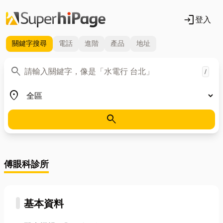
login
登入
關鍵字
搜尋
電話
進階
產品
地址
關鍵字
search
/
地區
place
search
傅眼科診所
基本資料