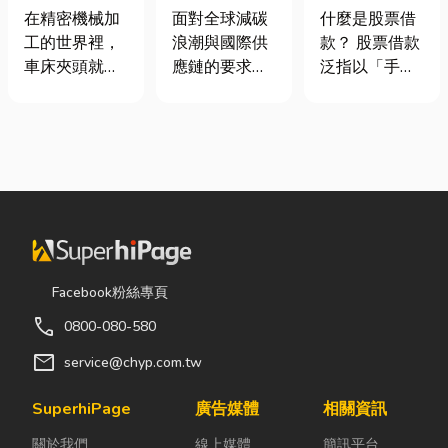
類、規格挑選
業挑選四大永
股票借款、股
在精密機械加
面對全球減碳
什麼是股票借
與台灣採購推
續顧問服務的
票質借、當鋪
工的世界裡，
浪潮與國際供
款？ 股票借款
薦完整指南
實用指南
借款完整比較
車床夾頭就像
應鏈的要求，
泛指以「手中
是機台的「萬
許多台灣中小
持有的股票」
能雙手」，負
企業主紛紛收
作為擔保品，
責緊緊抓牢每
到來自品牌客
向金融機構或
一個旋轉切削
戶的調查表，
當舖借出現金
的工件。然
要求提供「碳
的融資方式，
而，當工廠接
盤查數據」或
讓投資人不必
到少量多樣、
「永續報告
賣出股票，就
異形材或精密
書」。這讓不
能取得資金應
棒材的訂單
少傳產老闆感
急，同時保留
Facebook粉絲專頁
時，傳統夾頭
到焦慮：「到
未來股價上漲
call
0800-080-580
往往需要耗費
底 ESG 永續是
的獲利空間。
大量時間拆裝
什麼？我們公
依承作單位不
mail
service@chyp.com.tw
與重新校正。
司規模不大，
同，主要可分
這時，車床子
真的需要找
為證券公司的
SuperhiPage
廣告媒體
相關資訊
母夾就是讓這
ESG 顧問
股票質借、銀
關於我們
線上媒體
簡訊平台