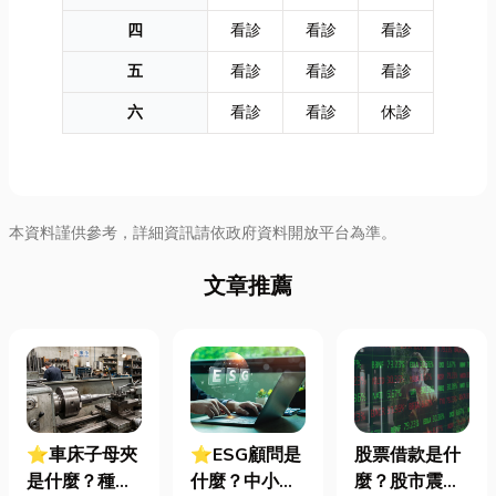
四
看診
看診
看診
五
看診
看診
看診
六
看診
看診
休診
本資料謹供參考，詳細資訊請依政府資料開放平台為準。
文章推薦
⭐車床子母夾
⭐ESG顧問是
股票借款是什
是什麼？種
什麼？中小企
麼？股市震盪|