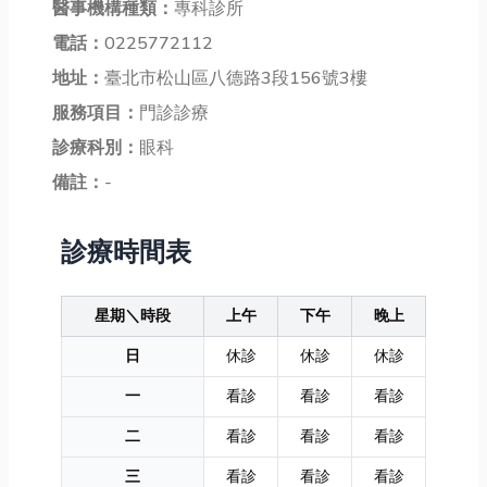
醫事機構種類：
專科診所
電話：
0225772112
地址：
臺北市松山區八德路3段156號3樓
服務項目：
門診診療
診療科別：
眼科
備註：
-
診療時間表
星期＼時段
上午
下午
晚上
日
休診
休診
休診
一
看診
看診
看診
二
看診
看診
看診
三
看診
看診
看診