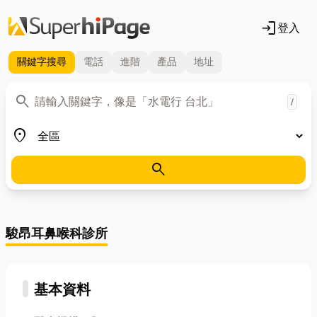
login
登入
關鍵字
搜尋
電話
進階
產品
地址
關鍵字
search
/
地區
place
search
駿昂耳鼻喉科診所
基本資料