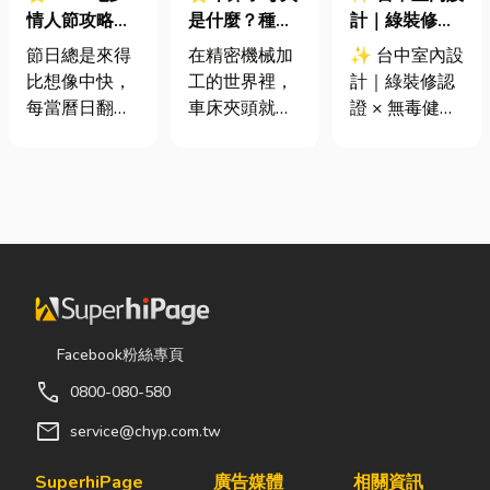
情人節攻略！
是什麼？種
計｜綠裝修認
七夕送什麼不
類、規格挑選
證 × 無毒健康
節日總是來得
在精密機械加
✨ 台中室內設
踩雷？限定甜
與台灣採購推
建材，打造安
比想像中快，
工的世界裡，
計｜綠裝修認
點哪裡買？台
薦完整指南
全、舒適又有
每當曆日翻到
車床夾頭就像
證 × 無毒健康
中甜點推薦一
質感的居家空
下半年，不少
是機台的「萬
建材，打造安
次看！
間
人便開始想
能雙手」，負
全、舒適又有
「七夕情人節
責緊緊抓牢每
質感的居家空
是什麼時
一個旋轉切削
間 你知道嗎？
候？」、「七
的工件。然
其實一間專業
夕情人節禮物
而，當工廠接
的台中室內設
該買什
到少量多樣、
計裝修團隊，
麼？」。相較
異形材或精密
不只是提供空
於西洋情人
棒材的訂單
間規劃與裝潢
Facebook粉絲專頁
節，七夕充滿
時，傳統夾頭
服務，更是在
call
0800-080-580
了東方的浪漫
往往需要耗費
每一個家的誕
色彩與儀式
大量時間拆裝
生過程中，默
mail
service@chyp.com.tw
感。然而，隨
與重新校正。
默為屋主打造
著生活節奏加
這時，車床子
兼具美感、機
SuperhiPage
廣告媒體
相關資訊