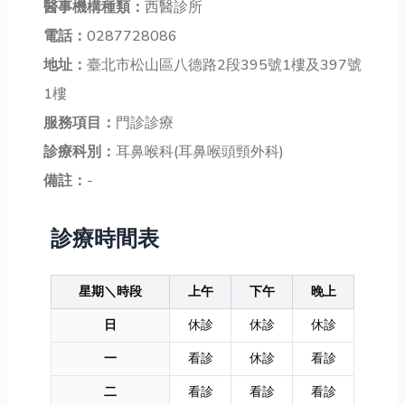
醫事機構種類：
西醫診所
電話：
0287728086
地址：
臺北市松山區八德路2段395號1樓及397號
1樓
服務項目：
門診診療
診療科別：
耳鼻喉科(耳鼻喉頭頸外科)
備註：
-
診療時間表
星期＼時段
上午
下午
晚上
日
休診
休診
休診
一
看診
休診
看診
二
看診
看診
看診