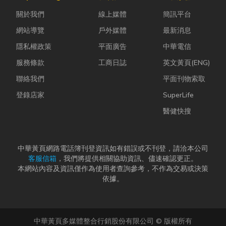
快，不少人常
母夾就是讓這
能與健康的理
關於我們
線上媒體
簡訊平台
因工作繁忙而
雙手能快速更
想生活空間...
忘記節日，或
換「專屬工
網站導覽
戶外媒體
最新消息
是苦惱於「七
具」的...
隱私權政策
平面廣告
中華電信
夕情...
服務條款
工商日誌
英文黃頁(ENG)
聯絡我們
平面刊物索取
登錄店家
SuperLife
醫健快搜
中華黃頁網路電話簿刊登資訊如有錯誤或不刊登，請洽本公司
客服信箱
，我們將提供相關協助資訊、儘速確認更正。
本網站內容及資訊僅作為使用者查詢參考，不作為交易或決策
依據。
中華黃頁多媒體整合行銷股份有限公司 © 版權所有