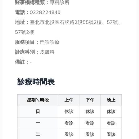
醫事機構種類：
專科診所
電話：
0228224849
地址：
臺北市北投區石牌路2段55號2樓、57號、
57號2樓
服務項目：
門診診療
診療科別：
皮膚科
備註：
-
診療時間表
星期＼時段
上午
下午
晚上
日
休診
休診
休診
一
看診
看診
看診
二
看診
看診
看診