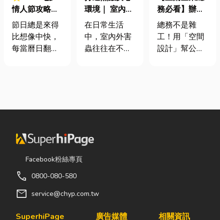
情人節攻略！
環境｜ 室內外
務必看】辦公
七夕送什麼不
害蟲防治全攻
室如何打造高
節日總是來得
在日常生活
總務不是雜
踩雷？限定甜
略
效能職場？從
比想像中快，
中，室內外害
工！用「空間
點哪裡買？台
辦公桌椅、系
每當曆日翻到
蟲往往在不知
設計」幫公司
中甜點推薦一
統屏風到空間
下半年，不少
不覺中影響著
省錢又賺生產
次看！
設計關鍵！
人便開始想
居家環境與生
力的關鍵思維
「七夕情人節
活品質。廚房
很多公司編列
是什麼時
裡若有食物殘
預算或規劃辦
候？」、「七
渣或積水，容
公室時，常覺
夕情人節禮物
易吸引蟑螂、
得總務只要在
該買什
螞蟻前來覓
缺東西時「壞
麼？」。相較
食；陽台、庭
什麼補什麼」
於西洋情人
院若有積水，
就好，但這種
Facebook粉絲專頁
節，七夕充滿
則可能成為蚊
傳統做法往往
call
0800-080-580
了東方的浪漫
蟲孳生的溫
花了大錢，卻
色彩與儀式
床。潮濕陰暗
換來員工抱怨
mail
service@chyp.com.tw
感。然而，隨
的角落也可能
連連。其實，
著生活節奏加
吸引白蟻、蛾
辦公室空間設
SuperhiPage
廣告媒體
相關資訊