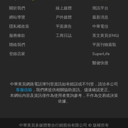
快，不少人常
蚋或其他害蟲
計是一門幫公
關於我們
線上媒體
簡訊平台
因工作繁忙而
藏匿，不僅影
司賺錢的戰
忘記節日，或
響環境整潔，
略！真正厲
網站導覽
戶外媒體
最新消息
是苦惱於「七
更可能...
害...
隱私權政策
平面廣告
中華電信
夕情...
服務條款
工商日誌
英文黃頁(ENG)
聯絡我們
平面刊物索取
登錄店家
SuperLife
醫健快搜
中華黃頁網路電話簿刊登資訊如有錯誤或不刊登，請洽本公司
客服信箱
，我們將提供相關協助資訊、儘速確認更正。
本網站內容及資訊僅作為使用者查詢參考，不作為交易或決策
依據。
中華黃頁多媒體整合行銷股份有限公司 © 版權所有