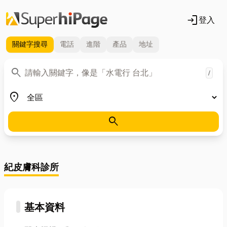
login
登入
關鍵字
搜尋
電話
進階
產品
地址
關鍵字
search
/
地區
place
search
紀皮膚科診所
基本資料