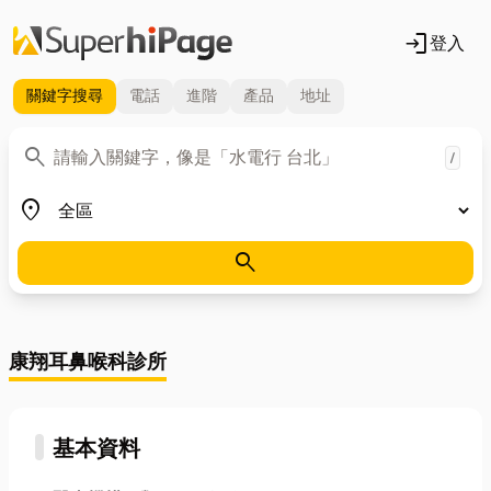
login
登入
關鍵字
搜尋
電話
進階
產品
地址
關鍵字
search
/
地區
place
search
康翔耳鼻喉科診所
基本資料