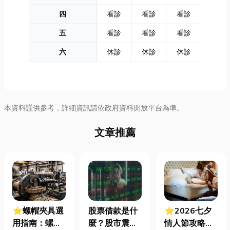
四
看診
看診
看診
五
看診
看診
看診
六
休診
休診
休診
本資料謹供參考，詳細資訊請依政府資料開放平台為準。
文章推薦
⭐螺帽夾具選
股票借款是什
⭐2026七夕
用指南：螺母
麼？股市震盪|
情人節攻略！