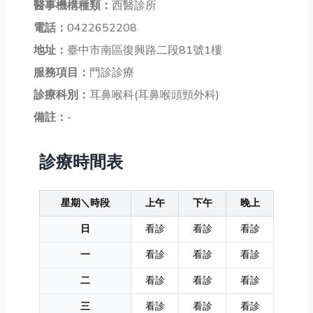
醫事機構種類：
西醫診所
電話：
0422652208
地址：
臺中市南區復興路二段81號1樓
服務項目：
門診診療
診療科別：
耳鼻喉科(耳鼻喉頭頸外科)
備註：
-
診療時間表
星期＼時段
上午
下午
晚上
日
看診
看診
看診
一
看診
看診
看診
二
看診
看診
看診
三
看診
看診
看診