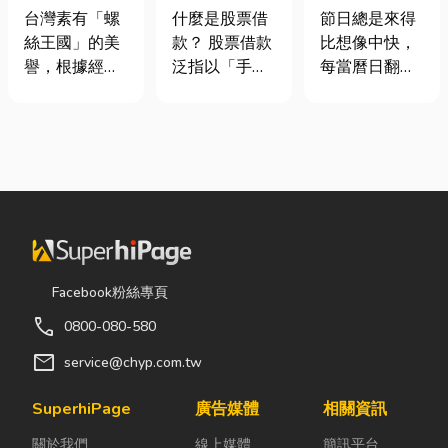
挾具頻繁耗
股票借款、股
七夕送什麼不
台灣素有「螺
什麼是股票借
節日總是來得
損？3大關鍵
票質借、當鋪
踩雷？限定甜
絲王國」的美
款？ 股票借款
比想像中快，
提升扣件成型
借款完整比較
點哪裡買？台
譽，根據經濟
泛指以「手中
每當曆日翻到
良率與壽命
中甜點推薦一
部統計處與海
持有的股票」
下半年，不少
次看！
關進出口最新
作為擔保品，
人便開始想
數據顯示，台
向金融機構或
「七夕情人節
灣扣件年出口
當舖借出現金
是什麼時
額高達 42.1
的融資方式，
候？」、「七
億美元，其中
讓投資人不必
夕情人節禮物
螺帽（HS
賣出股票，就
該買什
731816）產
能取得資金應
麼？」。相較
品即占總出口
急，同時保留
於西洋情人
Facebook粉絲專頁
比重逾 20%。
未來股價上漲
節，七夕充滿
call
0800-080-580
在面對全球客
的獲利空間。
了東方的浪漫
戶對扣件精度
依承作單位不
色彩與儀式
mail
service@chyp.com.tw
與耐用度要求
同，主要可分
感。然而，隨
日益嚴苛的趨
為證券公司的
著生活節奏加
SuperhiPage
廣告媒體
相關資訊
勢下，扣件成
股票質借、銀
快，不少人常
關於我們
線上媒體
簡訊平台