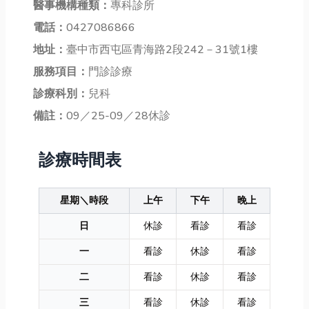
醫事機構種類：
專科診所
電話：
0427086866
地址：
臺中市西屯區青海路2段242－31號1樓
服務項目：
門診診療
診療科別：
兒科
備註：
09／25-09／28休診
診療時間表
星期＼時段
上午
下午
晚上
日
休診
看診
看診
一
看診
休診
看診
二
看診
休診
看診
三
看診
休診
看診