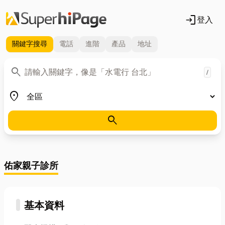
login
登入
關鍵字
搜尋
電話
進階
產品
地址
關鍵字
search
/
地區
place
search
佑家親子診所
基本資料