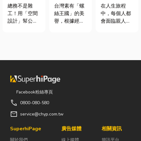
室如何打造高
挾具頻繁耗
命、貼心陪伴
總務不是雜
台灣素有「螺
在人生旅程
效能職場？從
損？3大關鍵
每一段告別
工！用「空間
絲王國」的美
中，每個人都
辦公桌椅、系
提升扣件成型
設計」幫公司
譽，根據經濟
會面臨親人離
統屏風到空間
良率與壽命
省錢又賺生產
部統計處與海
世的時刻。當
設計關鍵！
力的關鍵思維
關進出口最新
悲傷來臨時，
很多公司編列
數據顯示，台
選擇一家值得
預算或規劃辦
灣扣件年出口
信賴的台東葬
公室時，常覺
額高達 42.1
儀社，不只是
得總務只要在
億美元，其中
安排告別儀
缺東西時「壞
螺帽（HS
式，更是讓家
什麼補什麼」
731816）產
屬在艱難時刻
就好，但這種
品即占總出口
獲得專業協助
Facebook粉絲專頁
傳統做法往往
比重逾 20%。
與溫暖陪伴。
call
0800-080-580
花了大錢，卻
在面對全球客
從遺體接運、
換來員工抱怨
戶對扣件精度
禮儀規劃、告
mail
service@chyp.com.tw
連連。其實，
與耐用度要求
別式安排，到
辦公室空間設
日益嚴苛的趨
後續的行政協
SuperhiPage
廣告媒體
相關資訊
計是一門幫公
勢下，扣件成
助，每一個環
關於我們
線上媒體
簡訊平台