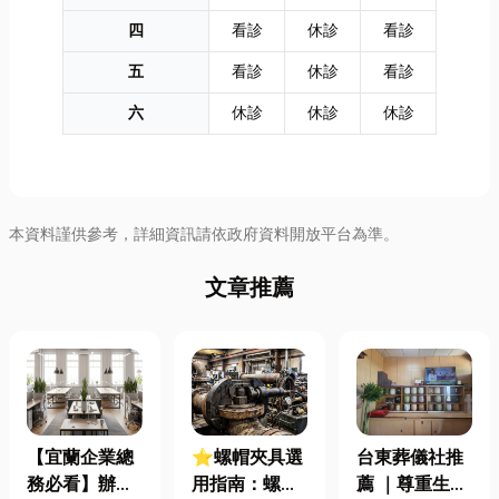
四
看診
休診
看診
五
看診
休診
看診
六
休診
休診
休診
本資料謹供參考，詳細資訊請依政府資料開放平台為準。
文章推薦
【宜蘭企業總
⭐螺帽夾具選
台東葬儀社推
務必看】辦公
用指南：螺母
薦 ｜尊重生