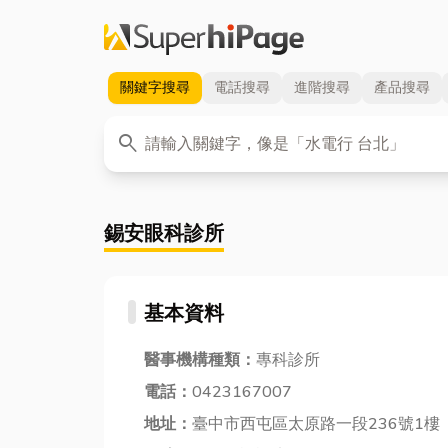
關鍵字
搜尋
電話
搜尋
進階
搜尋
產品
搜尋
關鍵字
search
錫安眼科診所
基本資料
醫事機構種類：
專科診所
電話：
0423167007
地址：
臺中市西屯區太原路一段236號1樓