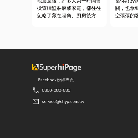
地震過後，許多人第一時間會
當你終於
件及挑選全攻略
檢查牆壁裂痕或家電，卻往往
關，也拿
忽略了藏在牆角、廚房後方的
空蕩蕩的
瓦斯管線。日前日本熊本永旺
不是已經
夢樂城在地震後引發嚴重氣
在這裡在
爆，正是因為震波拉扯導致瓦
地窗前要
斯管線受損、氣體微量外洩所
用餐區放
致。當瓦斯默默充斥在空間
台。 但得先等一下！在踩進
中，哪怕只是一絲靜電或按下
裝潢這個
開關的火花...
很多...
Facebook粉絲專頁
call
0800-080-580
mail
service@chyp.com.tw