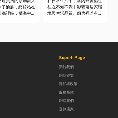
熬過買房的頭期款大
在日常生活中，室內外害蟲往
到了鑰匙，終於站在
往在不知不覺中影響著居家環
客廳裡時，腦海中是
境與生活品質。廚房裡若有食
浮現各種美好畫面；
物殘渣或積水，容易吸引蟑
放一座雙人沙發、落
螂、螞蟻前來覓食；陽台、庭
放一株綠植以及要在
院若有積水，則可能成為蚊蟲
一個充滿儀式感的吧
孳生的溫床。潮濕陰暗的角落
也可能吸引白蟻、蛾蚋或其他
水很深的領域之前，
害蟲藏匿，不僅影響環境整
潔，更可能...
SuperhiPage
關於我們
網站導覽
隱私權政策
服務條款
聯絡我們
登錄店家