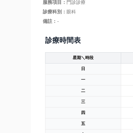
服務項目：
門診診療
診療科別：
眼科
備註：
-
診療時間表
星期＼時段
日
一
二
三
四
五