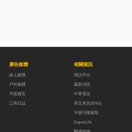
廣告媒體
相關資訊
線上媒體
簡訊平台
戶外媒體
最新消息
平面廣告
中華電信
工商日誌
英文黃頁(ENG)
平面刊物索取
SuperLife
醫健快搜