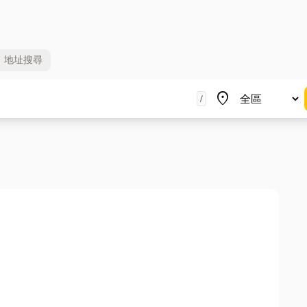
地址
搜尋
地區
place
/