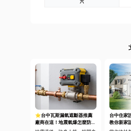
六
⭐台中瓦斯漏氣遮斷器推薦
台中住家
廠商在這！地震氣爆怎麼防？
教你新家
警報器與遮斷器差異、補助條