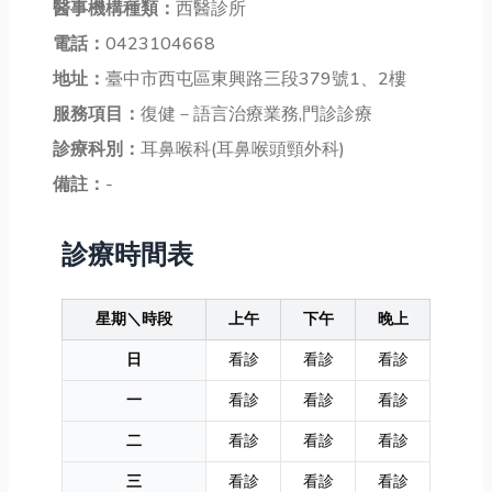
醫事機構種類：
西醫診所
電話：
0423104668
地址：
臺中市西屯區東興路三段379號1、2樓
服務項目：
復健－語言治療業務,門診診療
診療科別：
耳鼻喉科(耳鼻喉頭頸外科)
備註：
-
診療時間表
星期＼時段
上午
下午
晚上
日
看診
看診
看診
一
看診
看診
看診
二
看診
看診
看診
三
看診
看診
看診