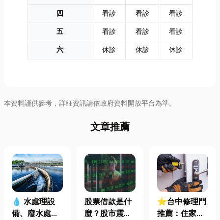
四
看診
看診
看診
五
看診
看診
看診
六
休診
休診
休診
本資料謹供參考，詳細資訊請依政府資料開放平台為準。
文章推薦
股票借款是什
⭐台中修理門
💧 水處理設
麼？股市震盪|
推薦：住家鐵
備、廢水處理