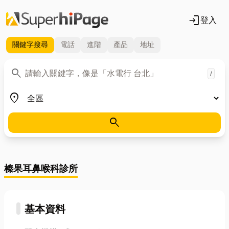
login
登入
關鍵字
搜尋
電話
進階
產品
地址
關鍵字
search
/
地區
place
search
榛果耳鼻喉科診所
基本資料