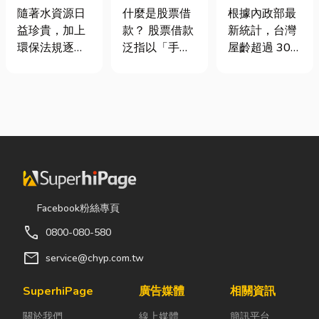
股票借款、股
門卡住、大門
工程與回收水
什麼是股票借
根據內政部最
隨著水資源日
票質借、當鋪
下垂怎麼辦？
工程完整解析
款？ 股票借款
新統計，台灣
益珍貴，加上
借款完整比較
維修費用與不
｜打造高效率
泛指以「手中
屋齡超過 30
環保法規逐漸
銹鋼工程一次
水資源管理方
持有的股票」
年的老屋比例
完善，越來越
看
案
作為擔保品，
已經過半。隨
多工廠、商業
向金融機構或
著房屋屋齡增
場所及公共設
當舖借出現金
加，金屬門窗
施開始重視水
的融資方式，
疲勞與結構鏽
資源管理。透
讓投資人不必
蝕問題也日漸
過完善的水處
賣出股票，就
明顯。許多屋
理設備規劃，
能取得資金應
主每天回家開
不僅能改善水
急，同時保留
門，都覺得門
質、提升用水
Facebook粉絲專頁
未來股價上漲
片重得像在拉
效率，更能搭
call
0800-080-580
的獲利空間。
拔河，甚至伴
配廢水處理工
依承作單位不
隨刺耳的金屬
程與回收水工
mail
service@chyp.com.tw
同，主要可分
摩擦聲。 其
程，降低用水
為證券公司的
實，門片故障
成本，實現節
SuperhiPage
廣告媒體
相關資訊
股票質借、銀
並不代表一定
能減碳與永續
關於我們
線上媒體
簡訊平台