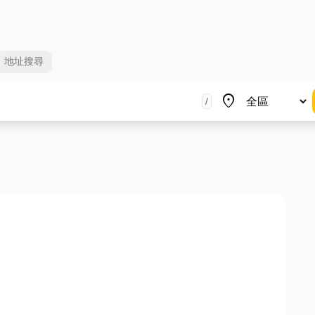
地址
搜尋
地區
place
/