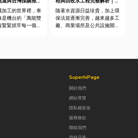
挑選與台灣採購推薦
程與回收水工程完整解析｜打
造高效率水資源管理方案
械加工的世界裡，車
隨著水資源日益珍貴，加上環
像是機台的「萬能雙
保法規逐漸完善，越來越多工
責緊緊抓牢每一個旋
廠、商業場所及公共設施開始
工件。然而，當工廠
重視水資源管理。透過完善的
多樣、異形材或精密
水處理設備規劃，不僅能改善
單時，傳統夾頭往往
水質、提升用水效率，更能搭
大量時間拆裝與重新
配廢水處理工程與回收水工
時，車床子母夾就是
程，降低用水成本，實現節能
能快速更換「專屬工
減碳與永續經營的目標。 本
文...
SuperhiPage
關於我們
網站導覽
隱私權政策
服務條款
聯絡我們
登錄店家