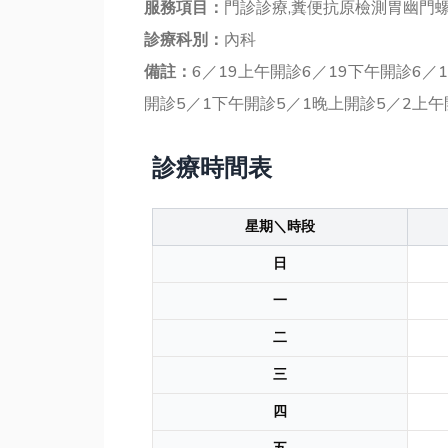
服務項目：
門診診療,糞便抗原檢測胃幽門
診療科別：
內科
備註：
6／19上午開診6／19下午開診6／
開診5／1下午開診5／1晚上開診5／2上午
診療時間表
星期＼時段
日
一
二
三
四