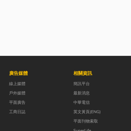
廣告媒體
相關資訊
線上媒體
簡訊平台
戶外媒體
最新消息
平面廣告
中華電信
工商日誌
英文黃頁(ENG)
平面刊物索取
SuperLife