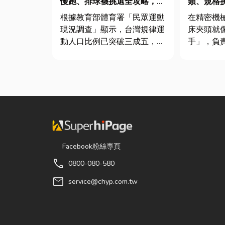
慢跑、排球襪挑選全攻略，穿
類、規格
對了運動不傷腳！
完整指南
根據教育部體育署「民眾運動
在精密機
現況調查」顯示，台灣規律運
床夾頭就
動人口比例已突破三成五，其
手」，負
中慢跑與各類球類運動正是熱
轉切削的
門選擇。許多人在配備上毫不
接到少量
惜重金，購買三、四千元的頂
棒材的訂
級籃球鞋或專業路跑鞋，卻習
需要耗費
慣性隨手抓一雙幾十元的普通
校正。這
棉襪就上場。 「運動鞋就像...
讓這雙手
具」的...
Facebook粉絲專頁
call
0800-080-580
mail
service@chyp.com.tw