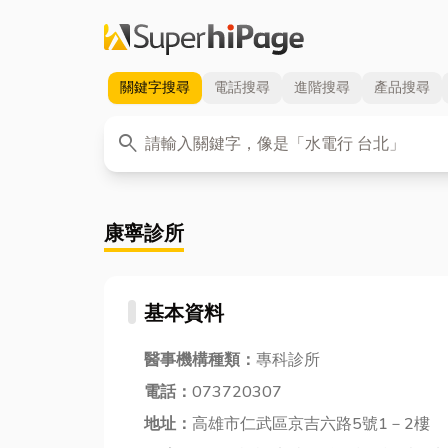
關鍵字
搜尋
電話
搜尋
進階
搜尋
產品
搜尋
關鍵字
search
康寧診所
基本資料
醫事機構種類：
專科診所
電話：
073720307
地址：
高雄市仁武區京吉六路5號1－2樓