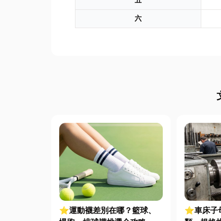
五
六
⭐運動襪差別在哪？籃球、
⭐車床子