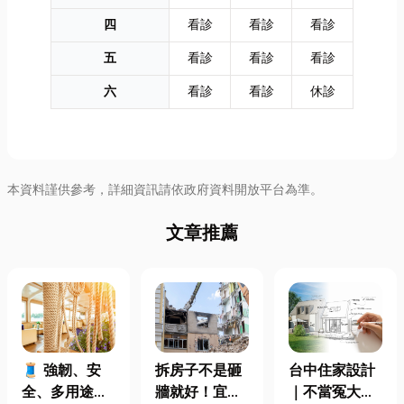
四
看診
看診
看診
五
看診
看診
看診
六
看診
看診
休診
本資料謹供參考，詳細資訊請依政府資料開放平台為準。
文章推薦
🧵 強韌、安
拆房子不是砸
台中住家設計
全、多用途！
牆就好！宜蘭
｜不當冤大