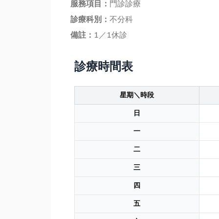
服務項目：
門診診療
診療科別：
不分科
備註：
1／1休診
診療時間表
星期＼時段
日
一
二
三
四
五