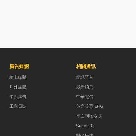
廣告媒體
相關資訊
線上媒體
簡訊平台
戶外媒體
最新消息
平面廣告
中華電信
工商日誌
英文黃頁(ENG)
平面刊物索取
SuperLife
醫健快搜