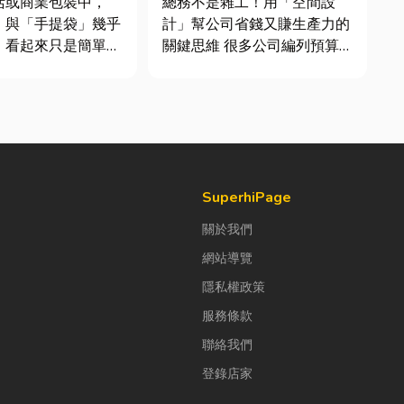
活或商業包裝中，
總務不是雜工！用「空間設
鍵！
」與「手提袋」幾乎
計」幫公司省錢又賺生產力的
。看起來只是簡單的
關鍵思維 很多公司編列預算
，但實際上在材質、
或規劃辦公室時，常覺得總務
與使用場景上，其實
只要在缺東西時「壞什麼補什
大。如果選錯，不只
麼」就好，但這種傳統做法往
便利性，還可能造成
往花了大錢，卻換來員工抱怨
商品損壞。 這篇
連連。其實，辦公室空間設計
一次搞懂塑膠袋與手
是一門幫公司賺錢的戰略！真
正厲害...
SuperhiPage
關於我們
網站導覽
隱私權政策
服務條款
聯絡我們
登錄店家