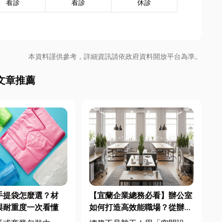
看診
看診
休診
本資料謹供參考，詳細資訊請依政府資料開放平台為準。
文章推薦
手提袋怎麼選？材
【宜蘭企業總務必看】辦公室
與耐重度一次看懂
如何打造高效能職場？從辦公
桌椅、系統屏風到空間設計關