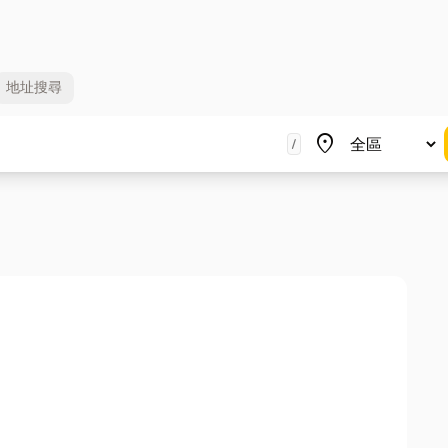
地址
搜尋
地區
place
/