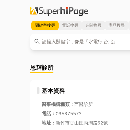
關鍵字
搜尋
電話
搜尋
進階
搜尋
產品
搜尋
關鍵字
search
恩輝診所
基本資料
醫事機構種類：
西醫診所
電話：
035375573
地址：
新竹市香山區內湖路62號