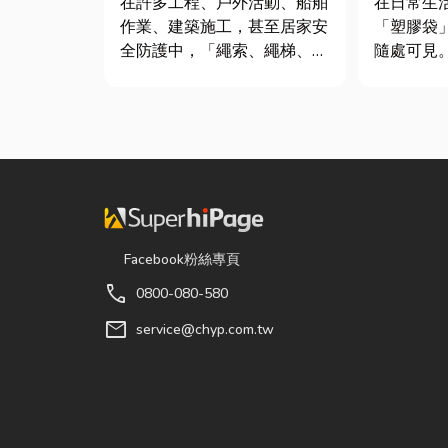
在許多工程、戶外活動、船舶
在日常生
作業、建築施工，甚至居家安
「塑膠袋
全防護中，「繩索、繩梯、安
隨處可見
全網」其實都是非常重要卻常
包裝工具
被忽略的設備。很多人以為繩
承重能力
子只是拿來綁東西，但其實在
差異非常
專業領域中，繩索不只是工
影響使用
具，更關係到安全、效率與作
成本浪費或
業品質。一條好的繩索，必須
文章帶你
具備高強...
提袋的...
Facebook粉絲專頁
call
0800-080-580
mail
service@chyp.com.tw