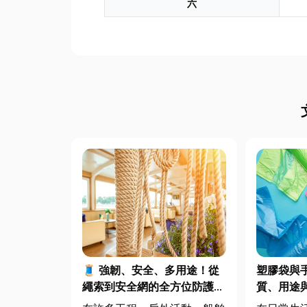
六
🧵 強韌、安全、多用途！從
塑膠袋與
繩索到安全網的全方位防護應
質、用途
用指南