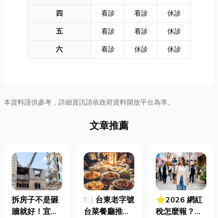
四
看診
看診
休診
五
看診
看診
休診
六
看診
休診
休診
本資料謹供參考，詳細資訊請依政府資料開放平台為準。
文章推薦
拆房子不是砸
🍽️ 台東老字號
⭐2026 網紅
牆就好！宜蘭
台菜餐廳推薦
稅怎麼報？一