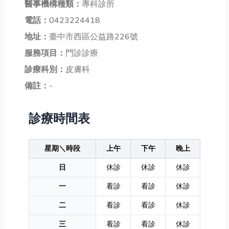
醫事機構種類：
專科診所
電話：
0423224418
地址：
臺中市西區公益路226號
服務項目：
門診診療
診療科別：
皮膚科
備註：
-
診療時間表
星期＼時段
上午
下午
晚上
日
休診
休診
休診
一
看診
看診
休診
二
看診
看診
休診
三
看診
看診
休診