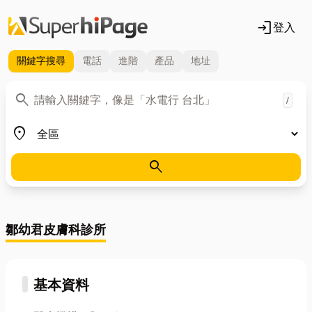
login
登入
關鍵字
搜尋
電話
進階
產品
地址
關鍵字
search
/
地區
place
search
鄒幼君皮膚科診所
基本資料