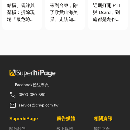
裝潢拆除、水
｜在地人聚餐
篇看懂課稅門
結構、管線與
來到台東，除
近期打開 PTT
泥切割施工前
首選，經典合
檻、追溯年限
鄰損：拆除現
了欣賞山海美
與 Dcard，到
必看的避坑指
菜一次滿足
與合法節稅，
場「最危險的
景、走訪知名
處都是創作者
南，專家曝這
文末加碼會計/
3 件事」 拆除
景點之外，品
收到國稅局輔
3 件事最危
記帳士推薦
現場常常乒乒
嚐在地台菜也
導函的焦慮討
險！
乓乓、灰塵滿
是旅程中不可
論。其實，大
天飛，在這種
錯過的一環。
家常說的「網
混亂的環境
相較於一般小
紅稅」不是一
下，專家提醒
吃店，老字號
種新創的獨立
有三件事情如
台菜餐廳更能
稅目，而是政
果沒做好，最
展現台東的人
府針對網路數
容易發生嚴重
情味與飲食文
位收入落實的
Facebook粉絲專頁
的意外： 分不
化。無論是家
課稅機制。 網
call
0800-080-580
清「主力
庭聚餐、朋友
紅稅是指個人
牆」，盲目亂
聚會、公司聚
或經營團隊透
mail
service@chyp.com.tw
打導致房子塌
餐，或是旅遊
過網路平台
陷： 這是老屋
團體用餐，都
（如
SuperhiPage
廣告媒體
相關資訊
拆除最常發生
能享受到豐盛
YouTube、
關於我們
線上媒體
簡訊平台