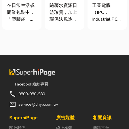
質、用途與耐
台灣三大工業
工程與回收水
在日常生活或
工業電腦
隨著水資源日
重度一次看懂
電腦龍頭有哪
工程完整解析
商業包裝中，
（IPC，
益珍貴，加上
些？工廠採購
｜打造高效率
「塑膠袋」與
Industrial PC）
環保法規逐漸
與品牌選型全
水資源管理方
「手提袋」幾
是指專為工業
完善，越來越
解析
案
乎隨處可見。
生產現場、極
多工廠、商業
看起來只是簡
端環境與自動
場所及公共設
單的包裝工
化設備所設計
施開始重視水
具，但實際上
的硬體運算平
資源管理。透
在材質、承重
台。 許多製造
過完善的水處
能力與使用場
業業主在導入
理設備規劃，
景上，其實差
自動化或升級
不僅能改善水
異非常大。如
智慧工廠時，
質、提升用水
Facebook粉絲專頁
果選錯，不只
常想著先用一
效率，更能搭
call
0800-080-580
影響使用便利
般的家用或商
配廢水處理工
性，還可能造
用桌機湊合。
程與回收水工
mail
service@chyp.com.tw
成成本浪費或
然而，一般桌
程，降低用水
商品損壞。 這
機無法應付高
成本，實現節
SuperhiPage
廣告媒體
相關資訊
篇文章帶你一
塵、高溫、連
能減碳與永續
關於我們
線上媒體
簡訊平台