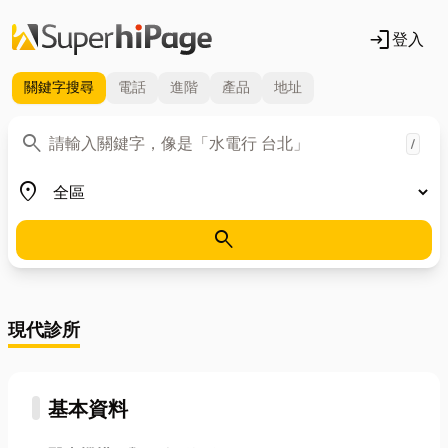
login
登入
關鍵字
搜尋
電話
進階
產品
地址
關鍵字
search
/
地區
place
search
現代診所
基本資料