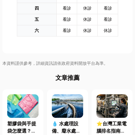
四
看診
休診
看診
五
看診
休診
看診
六
看診
休診
休診
本資料謹供參考，詳細資訊請依政府資料開放平台為準。
文章推薦
塑膠袋與手提
⭐台灣工業電
💧 水處理設
袋怎麼選？材
腦排名指南：
備、廢水處理