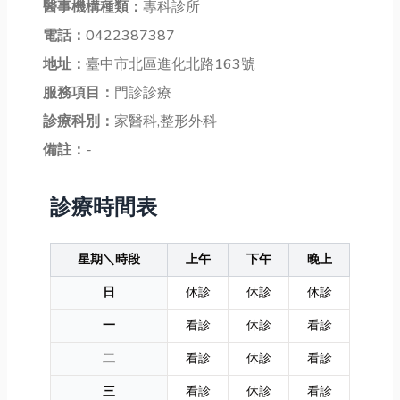
醫事機構種類：
專科診所
電話：
0422387387
地址：
臺中市北區進化北路163號
服務項目：
門診診療
診療科別：
家醫科,整形外科
備註：
-
診療時間表
星期＼時段
上午
下午
晚上
日
休診
休診
休診
一
看診
休診
看診
二
看診
休診
看診
三
看診
休診
看診