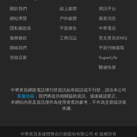
計是一門幫公
拆除最常發生
股票質借、銀
關於我們
線上媒體
簡訊平台
司賺錢的戰
的致命錯
行的有價證券
略！真正厲
誤。...
貸款，以...
網站導覽
戶外媒體
最新消息
害...
隱私權政策
平面廣告
中華電信
服務條款
工商日誌
英文黃頁(ENG)
聯絡我們
平面刊物索取
登錄店家
SuperLife
醫健快搜
中華黃頁網路電話簿刊登資訊如有錯誤或不刊登，請洽本公司
客服信箱
，我們將提供相關協助資訊、儘速確認更正。
本網站內容及資訊僅作為使用者查詢參考，不作為交易或決策
依據。
中華黃頁多媒體整合行銷股份有限公司 © 版權所有