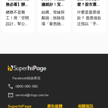
務必看】辦公
牆就好！宜蘭
麼？股市震盪|
室如何打造高
裝潢拆除、水
股票借款、股
總務不是雜
結構、管線與
什麼是股票借
效能職場？從
泥切割施工前
票質借、當鋪
工！用「空間
鄰損：拆除現
款？ 股票借款
辦公桌椅、系
必看的避坑指
借款完整比較
設計」幫公司
場「最危險的
泛指以「手中
統屏風到空間
南，專家曝這
省錢又賺生產
3 件事」 拆除
持有的股票」
設計關鍵！
3 件事最危
力的關鍵思維
現場常常乒乒
作為擔保品，
險！
很多公司編列
乓乓、灰塵滿
向金融機構或
預算或規劃辦
天飛，在這種
當舖借出現金
公室時，常覺
混亂的環境
的融資方式，
得總務只要在
下，專家提醒
讓投資人不必
缺東西時「壞
有三件事情如
賣出股票，就
什麼補什麼」
果沒做好，最
能取得資金應
就好，但這種
容易發生嚴重
急，同時保留
Facebook粉絲專頁
傳統做法往往
的意外： 分不
未來股價上漲
call
0800-080-580
花了大錢，卻
清「主力
的獲利空間。
換來員工抱怨
牆」，盲目亂
依承作單位不
mail
service@chyp.com.tw
連連。其實，
打導致房子塌
同，主要可分
辦公室空間設
陷： 這是老屋
為證券公司的
SuperhiPage
廣告媒體
相關資訊