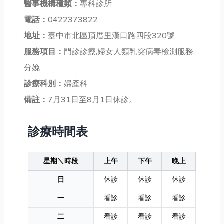
醫事機構種類：
專科診所
電話：
0422373822
地址：
臺中市北區頂厝里漢口路四段320號
服務項目：
門診診療,婦女人類乳突病毒檢測服務,
分娩
診療科別：
婦產科
備註：
7月31日至8月1日休診。
診療時間表
星期＼時段
上午
下午
晚上
日
休診
休診
休診
一
看診
看診
看診
二
看診
看診
看診