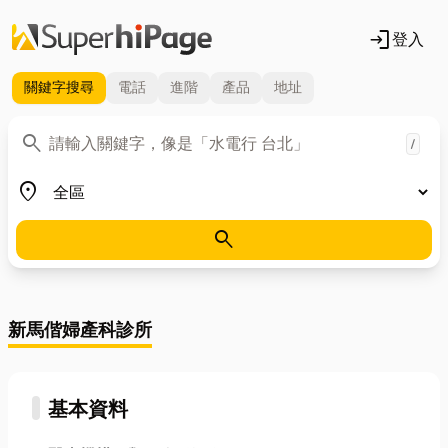
login
登入
關鍵字
搜尋
電話
進階
產品
地址
關鍵字
search
/
地區
place
search
新馬偕婦產科診所
基本資料