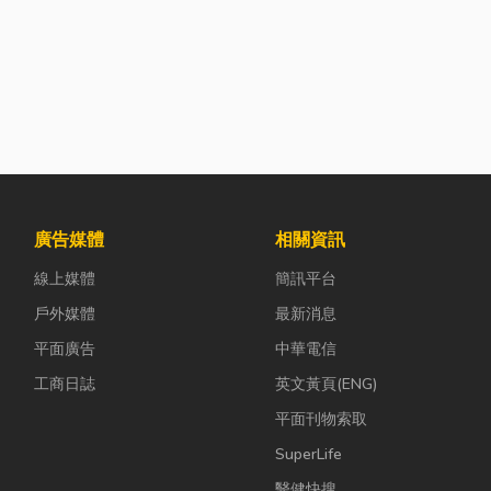
廣告媒體
相關資訊
線上媒體
簡訊平台
戶外媒體
最新消息
平面廣告
中華電信
工商日誌
英文黃頁(ENG)
平面刊物索取
SuperLife
醫健快搜