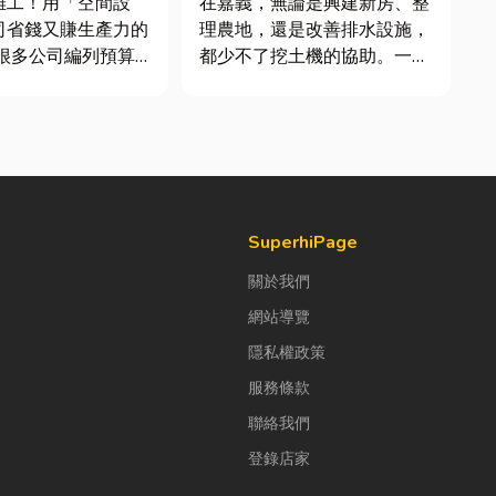
雜工！用「空間設
在嘉義，無論是興建新房、整
司省錢又賺生產力的
理農地，還是改善排水設施，
都少不了挖土機的協助。一台
公室時，常覺得總務
專業的嘉義挖土機，不僅能快
東西時「壞什麼補什
速完成開挖、整地與回填工
，但這種傳統做法往
作，更能大幅縮短施工時間，
錢，卻換來員工抱怨
提高工程效率。對許多在地居
實，辦公室空間設計
民而言，從農田整理、果園整
公司賺錢的戰略！真
平，到住宅基礎開挖，挖土機
早已成為...
SuperhiPage
關於我們
網站導覽
隱私權政策
服務條款
聯絡我們
登錄店家