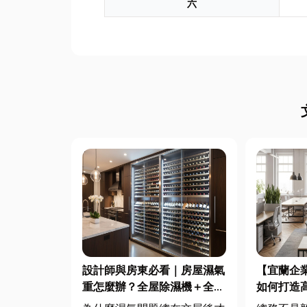
六
設計師與房東必看｜房屋濕氣
【宜蘭企
重怎麼辦？全屋除濕機＋全熱
如何打造
交換器整合安裝|提升居住品
桌椅、系