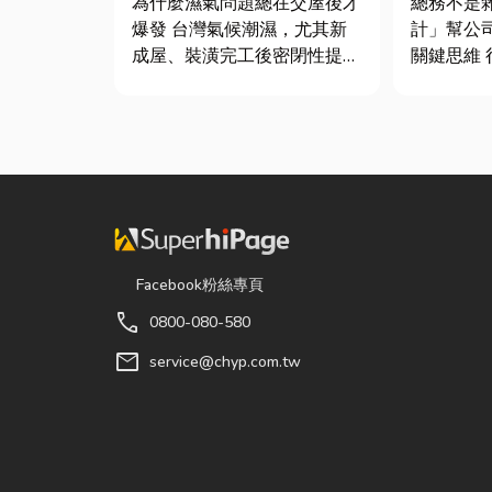
為什麼濕氣問題總在交屋後才
總務不是
質與續租率
鍵！
爆發 台灣氣候潮濕，尤其新
計」幫公
成屋、裝潢完工後密閉性提
關鍵思維 很多公司編列預算
高，若沒有同步規劃空氣與濕
或規劃辦
度管理，濕氣會躲進看不到的
只要在缺
地方持續發酵。常見的三種場
麼」就好
景： 更衣間、衣帽間： 精品
往花了大
包、皮件、酒類收藏最怕潮
連連。其
濕，濕度控制不好，發霉、
是一門幫
變...
正厲害...
Facebook粉絲專頁
call
0800-080-580
mail
service@chyp.com.tw