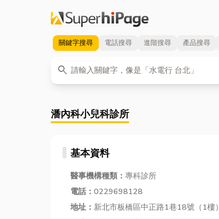
關鍵字
搜尋
電話
搜尋
進階
搜尋
產品
搜尋
關鍵字
search
潘內科小兒科診所
基本資料
醫事機構種類：
專科診所
電話：
0229698128
地址：
新北市板橋區中正路1巷18號（1樓