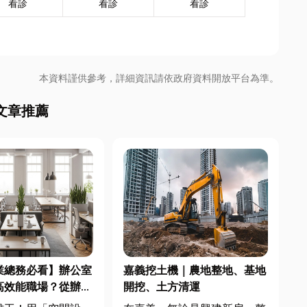
看診
看診
看診
本資料謹供參考，詳細資訊請依政府資料開放平台為準。
文章推薦
業總務必看】辦公室
嘉義挖土機｜農地整地、基地
高效能職場？從辦公
開挖、土方清運
統屏風到空間設計關