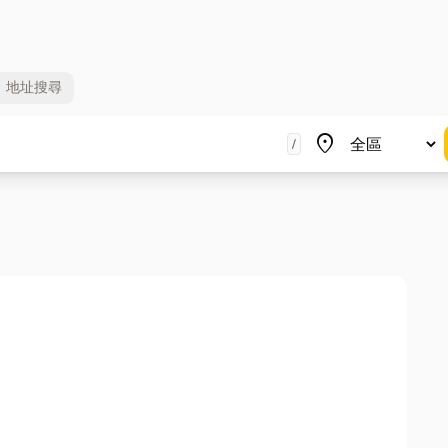
地址
搜尋
地區
place
/
）