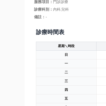
服務項目：
門診診療
診療科別：
內科,兒科
備註：
-
診療時間表
星期＼時段
日
一
二
三
四
五