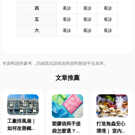
四
看診
看診
看診
五
看診
看診
看診
六
看診
看診
看診
本資料謹供參考，詳細資訊請依政府資料開放平台為準。
文章推薦
工廠排風扇｜
塑膠袋與手提
打造無蟲安心
如何改善鐵皮
袋怎麼選？材
環境｜ 室內外