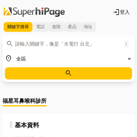
login
登入
關鍵字
搜尋
電話
進階
產品
地址
關鍵字
search
/
地區
place
search
福星耳鼻喉科診所
基本資料