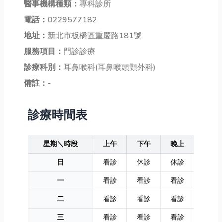
醫事機構種類：
專科診所
電話：
0229577182
地址：
新北市板橋區重慶路181號
服務項目：
門診診療
診療科別：
耳鼻喉科(耳鼻喉頭頸外科)
備註：
-
診療時間表
星期＼時段
上午
下午
晚上
日
看診
休診
休診
一
看診
看診
看診
二
看診
看診
看診
三
看診
看診
看診