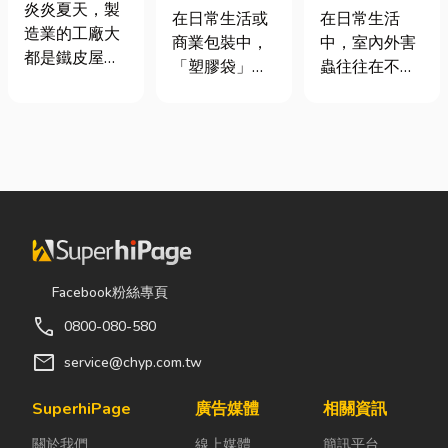
屋頂廠房的溫
炎炎夏天，製
質、用途與耐
害蟲防治全攻
在日常生活或
在日常生活
度
造業的工廠大
重度一次看懂
略
商業包裝中，
中，室內外害
都是鐵皮屋
「塑膠袋」與
蟲往往在不知
頂，吸熱快、
「手提袋」幾
不覺中影響著
內部悶、散熱
乎隨處可見。
居家環境與生
不易，所以工
看起來只是簡
活品質。廚房
廠裡的溫度會
單的包裝工
裡若有食物殘
比市溫高出5
具，但實際上
渣或積水，容
度以上。因此
在材質、承重
易吸引蟑螂、
裝工廠排風扇
能力與使用場
螞蟻前來覓
是最快速心較
景上，其實差
食；陽台、庭
省錢的方式，
異非常大。如
院若有積水，
Facebook粉絲專頁
以下小編會說
果選錯，不只
則可能成為蚊
明工廠排風扇
call
0800-080-580
影響使用便利
蟲孳生的溫
改善室內溫度
性，還可能造
床。潮濕陰暗
mail
service@chyp.com.tw
的原理及建議
成成本浪費或
的角落也可能
可安裝的位
商品損壞。 這
吸引白蟻、蛾
SuperhiPage
廣告媒體
相關資訊
置。 工廠排風
篇文章帶你一
蚋或其他害蟲
扇｜改善溫度
關於我們
線上媒體
簡訊平台