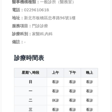
醫事機構種類：
一般診所（醫務室）
電話：
0229610618
地址：
新北市板橋區忠孝路96號1樓
服務項目：
門診診療
診療科別：
家醫科,內科
備註：
-
診療時間表
星期＼時段
上午
下午
晚上
日
看診
看診
看診
一
看診
看診
看診
二
休診
看診
看診
三
看診
看診
看診