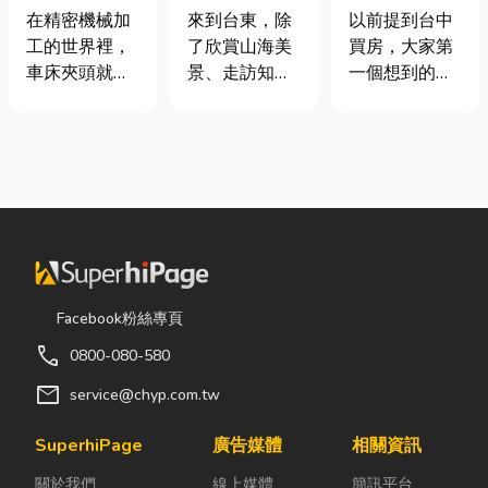
類、規格挑選
｜在地人聚餐
期＋台積電效
在精密機械加
來到台東，除
以前提到台中
與台灣採購推
首選，經典合
應發酵，現在
工的世界裡，
了欣賞山海美
買房，大家第
薦完整指南
菜一次滿足
很多人開始看
車床夾頭就像
景、走訪知名
一個想到的大
海線
是機台的「萬
景點之外，品
多是七期、水
能雙手」，負
嚐在地台菜也
湳或北屯。 但
責緊緊抓牢每
是旅程中不可
這幾年真正默
一個旋轉切削
錯過的一環。
默崛起、討論
的工件。然
相較於一般小
度越來越高
而，當工廠接
吃店，老字號
的，其實是
到少量多樣、
台菜餐廳更能
「沙鹿」。 很
異形材或精密
展現台東的人
多人實際到沙
棒材的訂單
情味與飲食文
鹿走一趟後才
Facebook粉絲專頁
時，傳統夾頭
化。無論是家
發現： 現在的
call
0800-080-580
往往需要耗費
庭聚餐、朋友
沙鹿，真的和
大量時間拆裝
聚會、公司聚
以前不一樣
mail
service@chyp.com.tw
與重新校正。
餐，或是旅遊
了。 不只是交
這時，車床子
團體用餐，都
通變方便，生
SuperhiPage
廣告媒體
相關資訊
母夾就是讓這
能享受到豐盛
活機能也越來
關於我們
線上媒體
簡訊平台