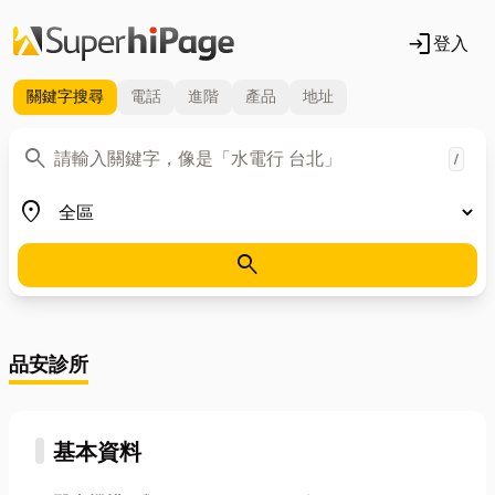
login
登入
關鍵字
搜尋
電話
進階
產品
地址
關鍵字
search
/
地區
place
search
品安診所
基本資料