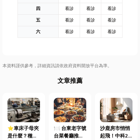
四
看診
看診
看診
五
看診
看診
看診
六
看診
看診
看診
本資料謹供參考，詳細資訊請依政府資料開放平台為準。
文章推薦
⭐車床子母夾
🍽️ 台東老字號
沙鹿房市悄悄
是什麼？種
台菜餐廳推薦
起飛！中科2