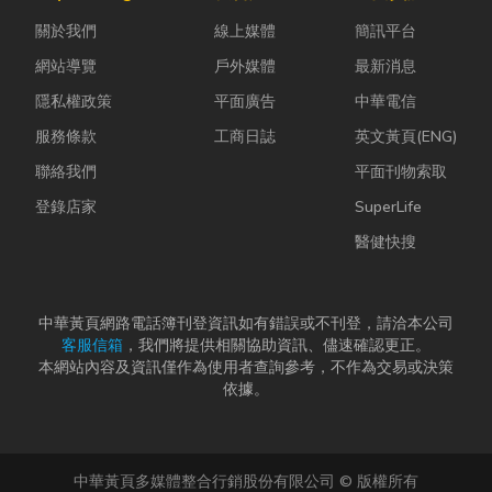
置。 工廠排風
ESG 顧問
篇文章帶你一
扇｜改善溫度
關於我們
線上媒體
簡訊平台
嗎？」 其
次搞懂塑膠袋
的原理 ...
實，...
與手提袋的...
網站導覽
戶外媒體
最新消息
隱私權政策
平面廣告
中華電信
服務條款
工商日誌
英文黃頁(ENG)
聯絡我們
平面刊物索取
登錄店家
SuperLife
醫健快搜
中華黃頁網路電話簿刊登資訊如有錯誤或不刊登，請洽本公司
客服信箱
，我們將提供相關協助資訊、儘速確認更正。
本網站內容及資訊僅作為使用者查詢參考，不作為交易或決策
依據。
中華黃頁多媒體整合行銷股份有限公司 © 版權所有