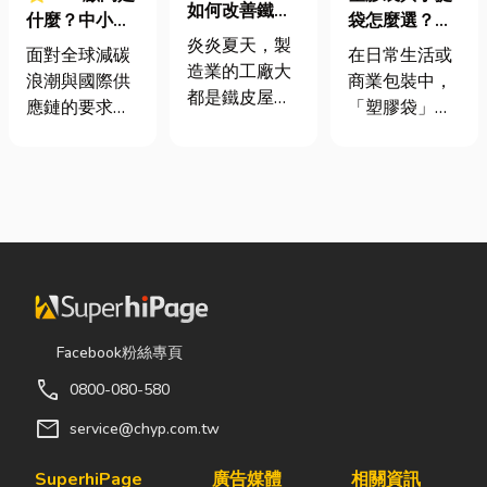
如何改善鐵皮
什麼？中小企
袋怎麼選？材
屋頂廠房的溫
炎炎夏天，製
業挑選四大永
質、用途與耐
面對全球減碳
在日常生活或
度
造業的工廠大
續顧問服務的
重度一次看懂
浪潮與國際供
商業包裝中，
都是鐵皮屋
實用指南
應鏈的要求，
「塑膠袋」與
頂，吸熱快、
許多台灣中小
「手提袋」幾
內部悶、散熱
企業主紛紛收
乎隨處可見。
不易，所以工
到來自品牌客
看起來只是簡
廠裡的溫度會
戶的調查表，
單的包裝工
比市溫高出5
要求提供「碳
具，但實際上
度以上。因此
盤查數據」或
在材質、承重
裝工廠排風扇
「永續報告
能力與使用場
是最快速心較
書」。這讓不
景上，其實差
省錢的方式，
少傳產老闆感
異非常大。如
Facebook粉絲專頁
以下小編會說
到焦慮：「到
果選錯，不只
明工廠排風扇
call
0800-080-580
底 ESG 永續是
影響使用便利
改善室內溫度
什麼？我們公
性，還可能造
mail
service@chyp.com.tw
的原理及建議
司規模不大，
成成本浪費或
可安裝的位
真的需要找
商品損壞。 這
SuperhiPage
廣告媒體
相關資訊