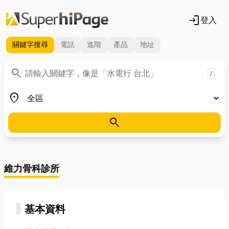
login
登入
關鍵字
搜尋
電話
進階
產品
地址
關鍵字
search
/
地區
place
search
維力骨科診所
基本資料