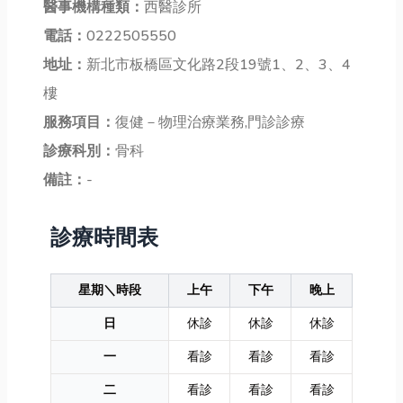
醫事機構種類：
西醫診所
電話：
0222505550
地址：
新北市板橋區文化路2段19號1、2、3、4
樓
服務項目：
復健－物理治療業務,門診診療
診療科別：
骨科
備註：
-
診療時間表
星期＼時段
上午
下午
晚上
日
休診
休診
休診
一
看診
看診
看診
二
看診
看診
看診