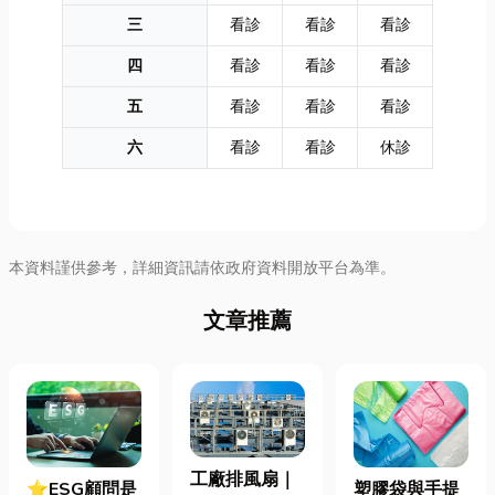
三
看診
看診
看診
四
看診
看診
看診
五
看診
看診
看診
六
看診
看診
休診
本資料謹供參考，詳細資訊請依政府資料開放平台為準。
文章推薦
工廠排風扇｜
⭐ESG顧問是
塑膠袋與手提