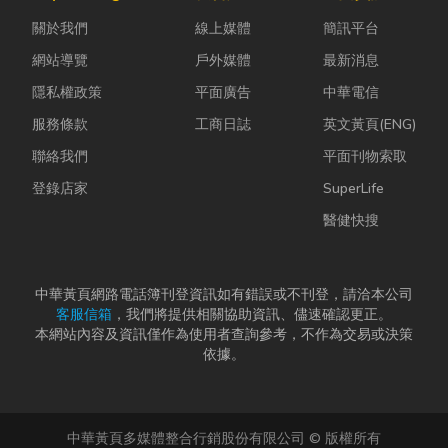
拆除最常發生
問題，更能延
能減碳與永續
關於我們
線上媒體
簡訊平台
的致命錯
長家電使用壽
經營的目標。
誤。...
命，降...
本文...
網站導覽
戶外媒體
最新消息
隱私權政策
平面廣告
中華電信
服務條款
工商日誌
英文黃頁(ENG)
聯絡我們
平面刊物索取
登錄店家
SuperLife
醫健快搜
中華黃頁網路電話簿刊登資訊如有錯誤或不刊登，請洽本公司
客服信箱
，我們將提供相關協助資訊、儘速確認更正。
本網站內容及資訊僅作為使用者查詢參考，不作為交易或決策
依據。
中華黃頁多媒體整合行銷股份有限公司 © 版權所有