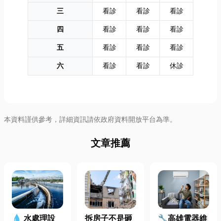
三
看診
看診
看診
四
看診
看診
看診
五
看診
看診
看診
六
看診
看診
休診
本資料謹供參考，詳細資訊請依政府資料開放平台為準。
文章推薦
拆房子不是砸
🔧高雄電器維
💧 水處理設