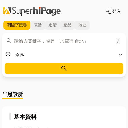
login
登入
關鍵字
搜尋
電話
進階
產品
地址
關鍵字
search
/
地區
place
search
呈恩診所
基本資料