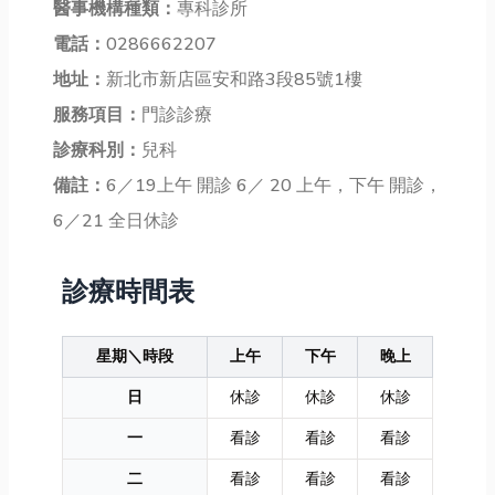
醫事機構種類：
專科診所
電話：
0286662207
地址：
新北市新店區安和路3段85號1樓
服務項目：
門診診療
診療科別：
兒科
備註：
6／19上午 開診 6／ 20 上午，下午 開診，
6／21 全日休診
診療時間表
星期＼時段
上午
下午
晚上
日
休診
休診
休診
一
看診
看診
看診
二
看診
看診
看診