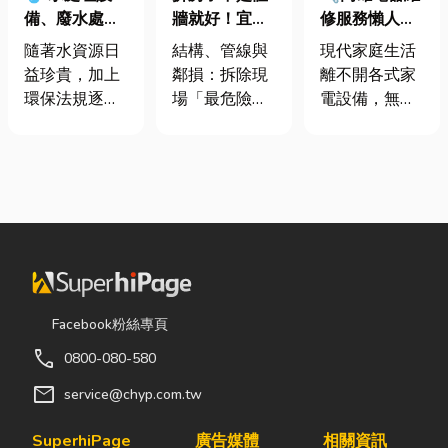
牆就好！宜蘭
修服務懶人包
備、廢水處理
裝潢拆除、水
｜冷氣、冰
工程與回收水
結構、管線與
現代家庭生活
隨著水資源日
泥切割施工前
箱、洗衣機專
工程完整解析
鄰損：拆除現
離不開各式家
益珍貴，加上
必看的避坑指
業維修
｜打造高效率
場「最危險的
電設備，無論
環保法規逐漸
南，專家曝這
水資源管理方
3 件事」 拆除
是炎熱夏季不
完善，越來越
3 件事最危
案
現場常常乒乒
可或缺的冷
多工廠、商業
險！
乓乓、灰塵滿
氣、保存食材
場所及公共設
天飛，在這種
的新鮮冰箱，
施開始重視水
混亂的環境
還是每天幫助
資源管理。透
下，專家提醒
清洗衣物的洗
過完善的水處
有三件事情如
衣機，一旦發
理設備規劃，
果沒做好，最
生故障，都可
不僅能改善水
容易發生嚴重
能嚴重影響日
質、提升用水
Facebook粉絲專頁
的意外： 分不
常生活品質。
效率，更能搭
call
0800-080-580
清「主力
因此，選擇專
配廢水處理工
牆」，盲目亂
業的高雄電器
程與回收水工
mail
service@chyp.com.tw
打導致房子塌
維修服務，不
程，降低用水
陷： 這是老屋
僅能快速排除
成本，實現節
SuperhiPage
廣告媒體
相關資訊