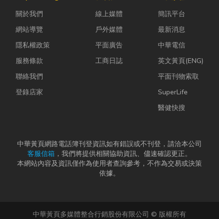
拆除最常發生
活機能也越來
問題，更能延
關於我們
線上媒體
簡訊平台
的致命錯
越成熟，加上
長家電使用壽
誤。...
房...
命，降...
網站導覽
戶外媒體
最新消息
隱私權政策
平面廣告
中華電信
服務條款
工商日誌
英文黃頁(ENG)
聯絡我們
平面刊物索取
登錄店家
SuperLife
醫健快搜
中華黃頁網路電話簿刊登資訊如有錯誤或不刊登，請洽本公司
客服信箱
，我們將提供相關協助資訊、儘速確認更正。
本網站內容及資訊僅作為使用者查詢參考，不作為交易或決策
依據。
中華黃頁多媒體整合行銷股份有限公司 © 版權所有