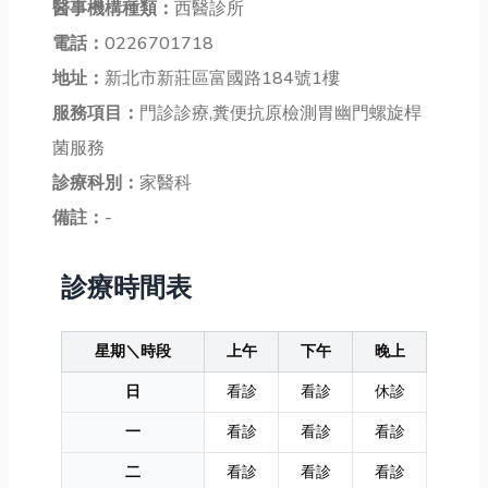
醫事機構種類：
西醫診所
電話：
0226701718
地址：
新北市新莊區富國路184號1樓
服務項目：
門診診療,糞便抗原檢測胃幽門螺旋桿
菌服務
診療科別：
家醫科
備註：
-
診療時間表
星期＼時段
上午
下午
晚上
日
看診
看診
休診
一
看診
看診
看診
二
看診
看診
看診