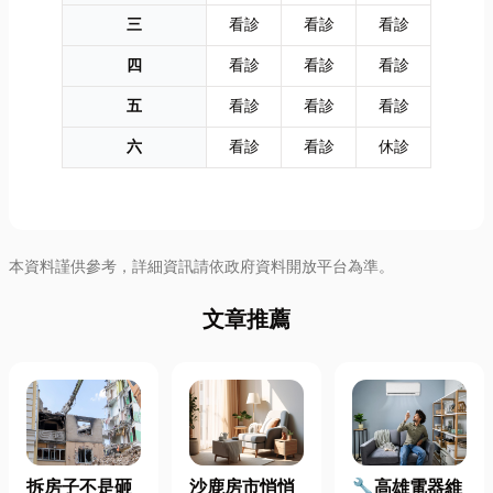
三
看診
看診
看診
四
看診
看診
看診
五
看診
看診
看診
六
看診
看診
休診
本資料謹供參考，詳細資訊請依政府資料開放平台為準。
文章推薦
拆房子不是砸
沙鹿房市悄悄
🔧高雄電器維