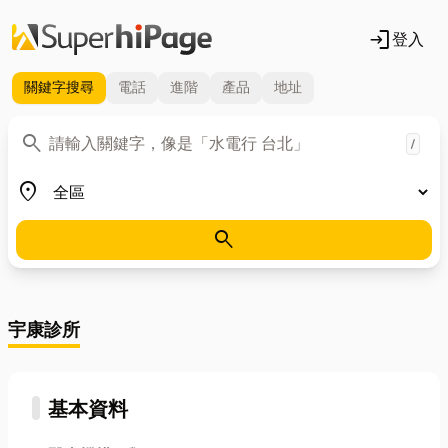
login
登入
關鍵字
搜尋
電話
進階
產品
地址
關鍵字
search
/
地區
place
search
宇康診所
基本資料