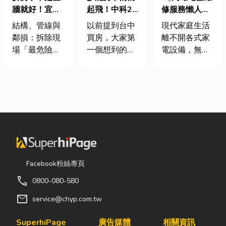
牆就好！宜蘭
起飛！中科2
修服務懶人包
裝潢拆除、水
期＋台積電效
｜冷氣、冰
結構、管線與
以前提到台中
現代家庭生活
泥切割施工前
應發酵，現在
箱、洗衣機專
鄰損：拆除現
買房，大家第
離不開各式家
必看的避坑指
很多人開始看
業維修
場「最危險的
一個想到的大
電設備，無論
南，專家曝這
海線
3 件事」 拆除
多是七期、水
是炎熱夏季不
3 件事最危
現場常常乒乒
湳或北屯。 但
可或缺的冷
險！
乓乓、灰塵滿
這幾年真正默
氣、保存食材
天飛，在這種
默崛起、討論
的新鮮冰箱，
混亂的環境
度越來越高
還是每天幫助
下，專家提醒
的，其實是
清洗衣物的洗
有三件事情如
「沙鹿」。 很
衣機，一旦發
果沒做好，最
多人實際到沙
生故障，都可
容易發生嚴重
鹿走一趟後才
能嚴重影響日
Facebook粉絲專頁
的意外： 分不
發現： 現在的
常生活品質。
call
0800-080-580
清「主力
沙鹿，真的和
因此，選擇專
牆」，盲目亂
以前不一樣
業的高雄電器
mail
service@chyp.com.tw
打導致房子塌
了。 不只是交
維修服務，不
陷： 這是老屋
通變方便，生
僅能快速排除
SuperhiPage
廣告媒體
相關資訊