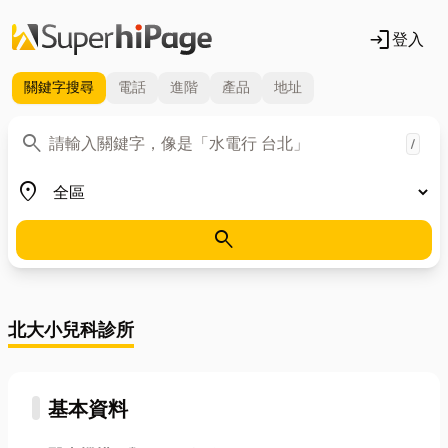
login
登入
關鍵字
搜尋
電話
進階
產品
地址
關鍵字
search
/
地區
place
search
北大小兒科診所
基本資料