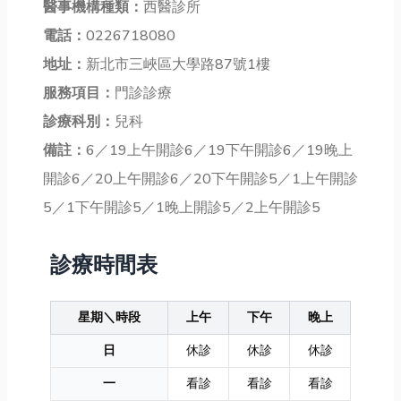
醫事機構種類：
西醫診所
電話：
0226718080
地址：
新北市三峽區大學路87號1樓
服務項目：
門診診療
診療科別：
兒科
備註：
6／19上午開診6／19下午開診6／19晚上
開診6／20上午開診6／20下午開診5／1上午開診
5／1下午開診5／1晚上開診5／2上午開診5
診療時間表
星期＼時段
上午
下午
晚上
日
休診
休診
休診
一
看診
看診
看診