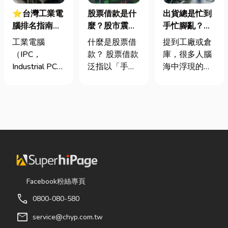
⭐台灣工業電
股票借款是什
出貨總是忙到
腦排名指南：
麼？股市震盪|
手忙腳亂？包
台灣三大工業
股票借款、股
裝自動化其實
工業電腦
什麼是股票借
提到工廠或倉
電腦龍頭有哪
票質借、當鋪
沒有你想像中
（IPC，
款？ 股票借款
庫，很多人腦
些？工廠採購
借款完整比較
那麼遙遠！
Industrial PC）
泛指以「手中
海中浮現的畫
與品牌選型全
是指專為工業
持有的股票」
面可能是員工
解析
生產現場、極
作為擔保品，
忙著搬貨、封
端環境與自動
向金融機構或
箱、綁帶，一
化設備所設計
當舖借出現金
箱接著一箱趕
的硬體運算平
的融資方式，
著出貨。但你
台。 許多製造
讓投資人不必
知道嗎？現在
業業主在導入
賣出股票，就
許多企業早已
自動化或升級
能取得資金應
不再靠大量人
智慧工廠時，
急，同時保留
力完成包裝工
Facebook粉絲專頁
常想著先用一
未來股價上漲
作，而是透過
call
0800-080-580
般的家用或商
的獲利空間。
各種包裝機械
用桌機湊合。
依承作單位不
來提升效率。
mail
service@chyp.com.tw
然而，一般桌
同，主要可分
尤其近年來網