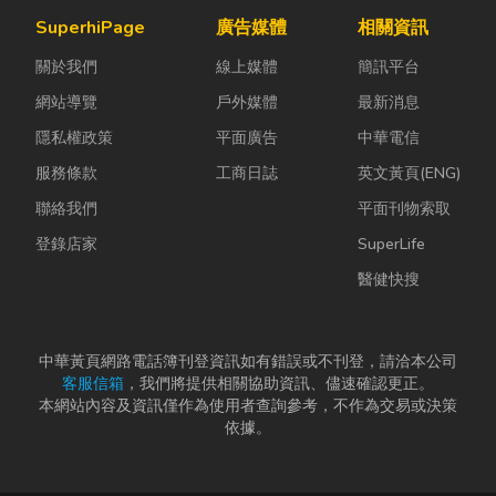
機無法應付高
為證券公司的
路購物越來越
SuperhiPage
廣告媒體
相關資訊
塵、高溫、連
股票質借、銀
普及，無論是
關於我們
線上媒體
簡訊平台
續震動...
行的有價證券
食品、生活用
貸款，以...
品、電子...
網站導覽
戶外媒體
最新消息
隱私權政策
平面廣告
中華電信
服務條款
工商日誌
英文黃頁(ENG)
聯絡我們
平面刊物索取
登錄店家
SuperLife
醫健快搜
中華黃頁網路電話簿刊登資訊如有錯誤或不刊登，請洽本公司
客服信箱
，我們將提供相關協助資訊、儘速確認更正。
本網站內容及資訊僅作為使用者查詢參考，不作為交易或決策
依據。