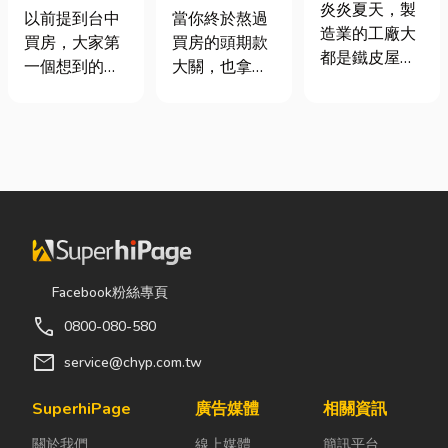
屋頂廠房的溫
炎炎夏天，製
期＋台積電效
頭！教你新家
以前提到台中
當你終於熬過
度
造業的工廠大
應發酵，現在
該如何聰明裝
買房，大家第
買房的頭期款
都是鐵皮屋
很多人開始看
潢！
一個想到的大
大關，也拿到
頂，吸熱快、
海線
多是七期、水
了鑰匙，終於
內部悶、散熱
湳或北屯。 但
站在空蕩蕩的
不易，所以工
這幾年真正默
客廳裡時，腦
廠裡的溫度會
默崛起、討論
海中是不是已
比市溫高出5
度越來越高
經浮現各種美
度以上。因此
的，其實是
好畫面；在這
裝工廠排風扇
「沙鹿」。 很
裡在放一座雙
是最快速心較
多人實際到沙
人沙發、落地
省錢的方式，
鹿走一趟後才
窗前要放一株
Facebook粉絲專頁
以下小編會說
發現： 現在的
綠植以及要在
明工廠排風扇
call
0800-080-580
沙鹿，真的和
用餐區放一個
改善室內溫度
以前不一樣
充滿儀式感的
mail
service@chyp.com.tw
的原理及建議
了。 不只是交
吧台。 但得先
可安裝的位
通變方便，生
等一下！在踩
SuperhiPage
廣告媒體
相關資訊
置。 工廠排風
活機能也越來
進裝潢這個水
扇｜改善溫度
關於我們
線上媒體
簡訊平台