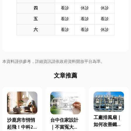
四
看診
休診
休診
五
看診
看診
看診
六
看診
看診
休診
本資料謹供參考，詳細資訊請依政府資料開放平台為準。
文章推薦
工廠排風扇｜
沙鹿房市悄悄
台中住家設計
如何改善鐵皮
起飛！中科2
｜不當冤大