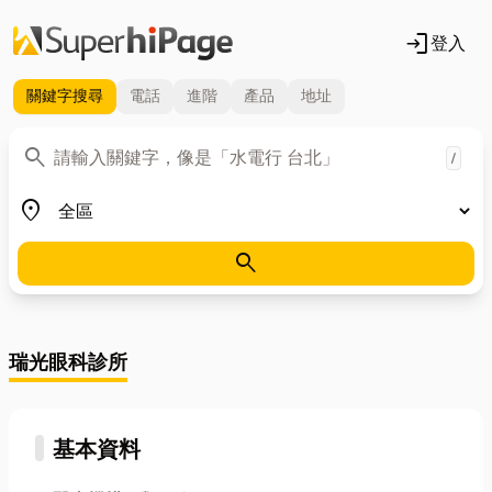
login
登入
關鍵字
搜尋
電話
進階
產品
地址
關鍵字
search
/
地區
place
search
瑞光眼科診所
基本資料