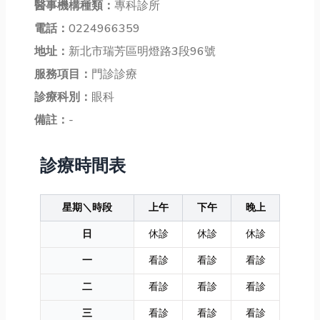
醫事機構種類：
專科診所
電話：
0224966359
地址：
新北市瑞芳區明燈路3段96號
服務項目：
門診診療
診療科別：
眼科
備註：
-
診療時間表
星期＼時段
上午
下午
晚上
日
休診
休診
休診
一
看診
看診
看診
二
看診
看診
看診
三
看診
看診
看診