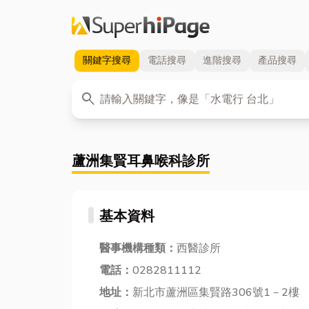
關鍵字
搜尋
電話
搜尋
進階
搜尋
產品
搜尋
關鍵字
search
蘆洲集賢耳鼻喉科診所
基本資料
醫事機構種類：
西醫診所
電話：
0282811112
地址：
新北市蘆洲區集賢路306號1－2樓