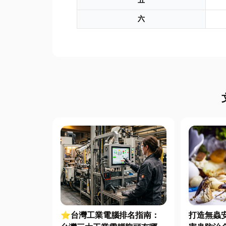
五
六
⭐台灣工業電腦排名指南：
打造無蟲