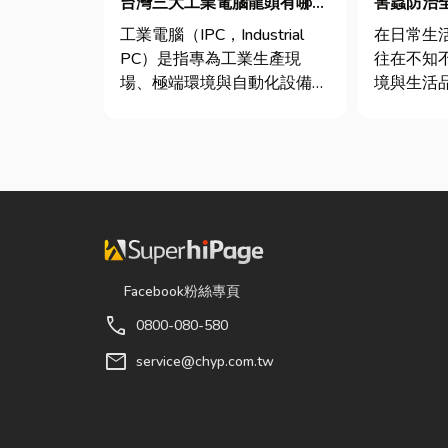
台灣三大工業電腦龍頭有哪
害蟲防治
些？工廠採購與品牌選型全解
工業電腦（IPC，Industrial
在日常生
析
PC）是指專為工業生產現
往在不知
場、極端環境與自動化設備所
境與生活
設計的硬體運算平台。 許多
物殘渣或
製造業業主在導入自動化或升
螂、螞蟻
級智慧工廠時，常想著先用一
院若有積
般的家用或商用桌機湊合。然
孳生的溫
而，一般桌機無法應付高塵、
也可能吸
高溫、連續震動...
害蟲藏匿
潔，更可能.
Facebook粉絲專頁
call
0800-080-580
mail
service@chyp.com.tw