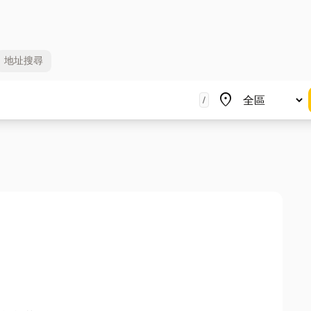
地址
搜尋
地區
place
/