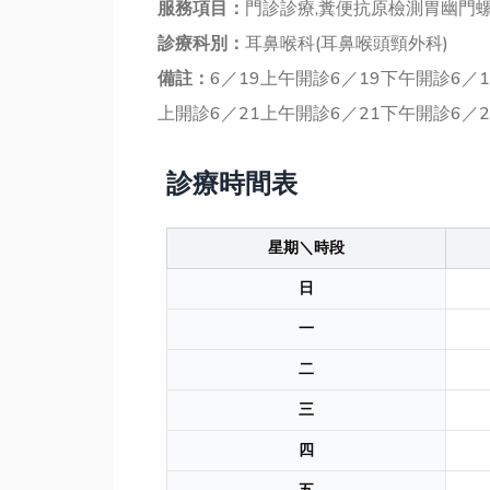
服務項目：
門診診療,糞便抗原檢測胃幽門
診療科別：
耳鼻喉科(耳鼻喉頭頸外科)
備註：
6／19上午開診6／19下午開診6／
上開診6／21上午開診6／21下午開診6／
診療時間表
星期＼時段
日
一
二
三
四