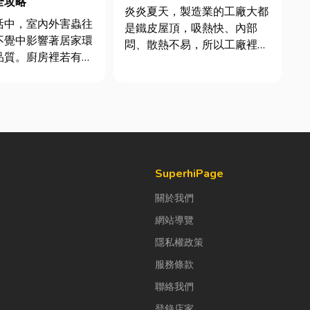
全攻略
炎炎夏天，製造業的工廠大都
活中，室內外害蟲往
是鐵皮屋頂，吸熱快、內部
不覺中影響著居家環
悶、散熱不易，所以工廠裡的
品質。廚房裡若有食
溫度會比市溫高出5度以上。
積水，容易吸引蟑
因此裝工廠排風扇是最快速心
前來覓食；陽台、庭
較省錢的方式，以下小編會說
水，則可能成為蚊蟲
明工廠排風扇改善室內溫度的
床。潮濕陰暗的角落
原理及建議可安裝的位置。
引白蟻、蛾蚋或其他
工廠排風扇｜改善溫度的原理
，不僅影響環境整
...
..
SuperhiPage
關於我們
網站導覽
隱私權政策
服務條款
聯絡我們
登錄店家