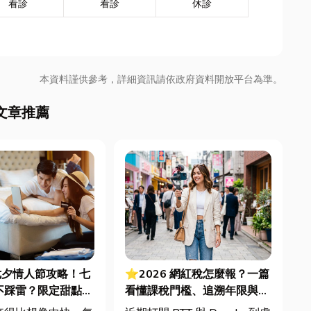
看診
看診
休診
本資料謹供參考，詳細資訊請依政府資料開放平台為準。
文章推薦
七夕情人節攻略！七
⭐2026 網紅稅怎麼報？一篇
不踩雷？限定甜點哪
看懂課稅門檻、追溯年限與合
中甜點推薦一次看！
法節稅，文末加碼會計/記帳