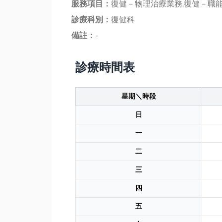
服務項目：
復健－物理治療業務,復健－職能
診療科別：
復健科
備註：
-
診療時間表
星期＼時段
日
一
二
三
四
五