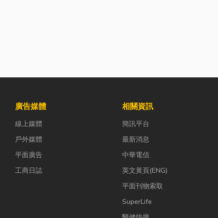
廣告媒體
相關資訊
線上媒體
簡訊平台
戶外媒體
最新消息
平面廣告
中華電信
工商日誌
英文黃頁(ENG)
平面刊物索取
SuperLife
醫健快搜