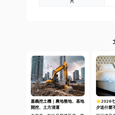
六
嘉義挖土機｜農地整地、基地
⭐2026
開挖、土方清運
夕送什麼
裡買？台