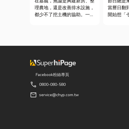
在嘉義，無論是興建新房、整
節日總是
理農地，還是改善排水設施，
當曆日翻
都少不了挖土機的協助。一台
開始想「
專業的嘉義挖土機，不僅能快
候？」、
速完成開挖、整地與回填工
買什麼？
作，更能大幅縮短施工時間，
節，七夕
提高工程效率。對許多在地居
彩與儀式
民而言，從農田整理、果園整
節奏加快
平，到住宅基礎開挖，挖土機
忙而忘記
早已成為...
「七夕情...
Facebook粉絲專頁
call
0800-080-580
mail
service@chyp.com.tw