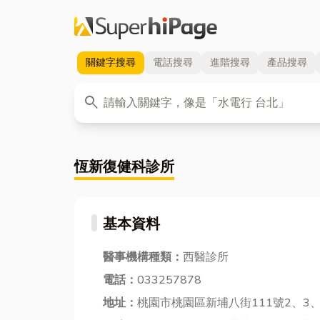
關鍵字
搜尋
電話
搜尋
進階
搜尋
產品
搜尋
關鍵字
search
恆新復健科診所
基本資料
醫事機構種類：
西醫診所
電話：
033257878
地址：
桃園市桃園區新埔八街111號2、3、