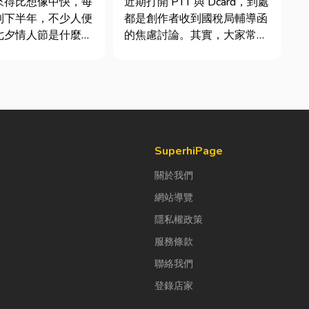
來得比想像中快，每
近期打開 PTT 與 Dcard，到處
士推薦
到下半年，不少人便
都是創作者收到國稅局輔導函
七夕情人節是什麼時
的焦慮討論。其實，大家常說
「七夕情人節禮物該
的「網紅稅」不是一種新創的
」。相較於西洋情人
獨立稅目，而是政府針對網路
充滿了東方的浪漫色
數位收入落實的課稅機制。
感。然而，隨著生活
網紅稅是指個人或經營團隊透
，不少人常因工作繁
過網路平台（如 YouTube、
節日，或是苦惱於
Instag...
SuperhiPage
關於我們
網站導覽
隱私權政策
服務條款
聯絡我們
登錄店家