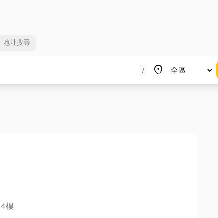
地址
搜尋
地區
place
/
4樓