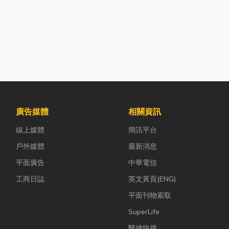
廣告媒體
相關資訊
線上媒體
簡訊平台
戶外媒體
最新消息
平面廣告
中華電信
工商日誌
英文黃頁(ENG)
平面刊物索取
SuperLife
醫健快搜