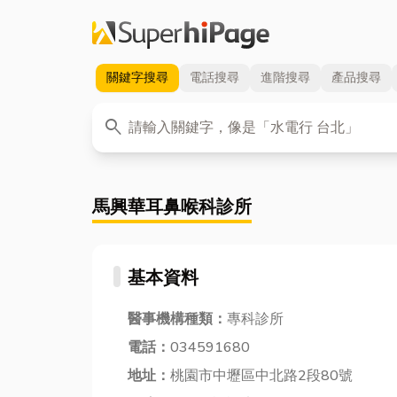
關鍵字
搜尋
電話
搜尋
進階
搜尋
產品
搜尋
關鍵字
search
馬興華耳鼻喉科診所
基本資料
醫事機構種類：
專科診所
電話：
034591680
地址：
桃園市中壢區中北路2段80號