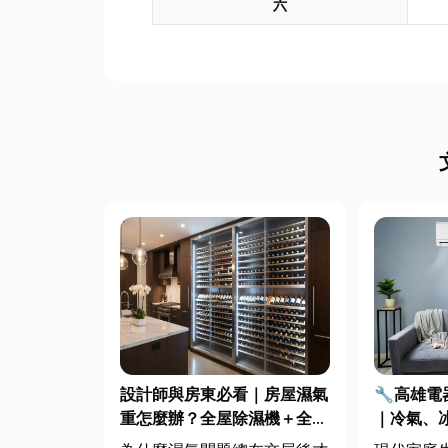
六
設計師與房東必看｜房屋濕氣
🔧高雄
重怎麼辦？全屋除濕機＋全熱
｜冷氣、
交換器整合安裝|提升居住品
修