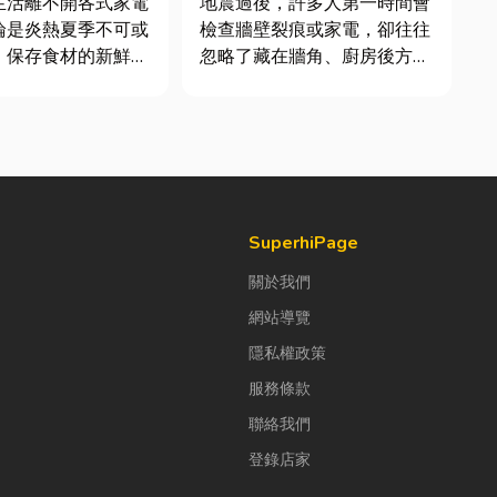
生活離不開各式家電
地震過後，許多人第一時間會
件及挑選全攻略
論是炎熱夏季不可或
檢查牆壁裂痕或家電，卻往往
、保存食材的新鮮冰
忽略了藏在牆角、廚房後方的
每天幫助清洗衣物的
瓦斯管線。日前日本熊本永旺
一旦發生故障，都可
夢樂城在地震後引發嚴重氣
響日常生活品質。
爆，正是因為震波拉扯導致瓦
擇專業的高雄電器維
斯管線受損、氣體微量外洩所
不僅能快速排除問
致。當瓦斯默默充斥在空間
延長家電使用壽命，
中，哪怕只是一絲靜電或按下
開關的火花...
SuperhiPage
關於我們
網站導覽
隱私權政策
服務條款
聯絡我們
登錄店家