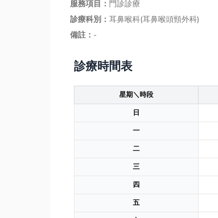
服務項目：
門診診療
診療科別：
耳鼻喉科(耳鼻喉頭頸外科)
備註：
-
診療時間表
星期＼時段
日
一
二
三
四
五