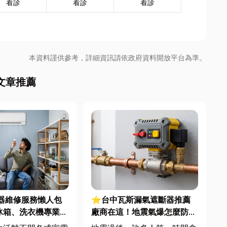
看診
看診
看診
本資料謹供參考，詳細資訊請依政府資料開放平台為準。
文章推薦
電器維修服務懶人包
⭐台中瓦斯漏氣遮斷器推薦
冰箱、洗衣機專業維
廠商在這！地震氣爆怎麼防？
警報器與遮斷器差異、補助條