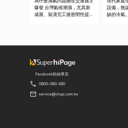
為什麼濕氣問題總在交屋後才
現代家庭
質與續租率
爆發 台灣氣候潮濕，尤其新
設備，無
成屋、裝潢完工後密閉性提
缺的冷氣
高，若沒有同步規劃空氣與濕
箱，還是
度管理，濕氣會躲進看不到的
洗衣機，
地方持續發酵。常見的三種場
能嚴重影
景： 更衣間、衣帽間： 精品
因此，選
包、皮件、酒類收藏最怕潮
修服務，
濕，濕度控制不好，發霉、
題，更能
變...
降...
Facebook粉絲專頁
call
0800-080-580
mail
service@chyp.com.tw