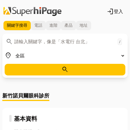
login
登入
關鍵字
搜尋
電話
進階
產品
地址
關鍵字
search
/
地區
place
search
新竹諾貝爾眼科診所
基本資料