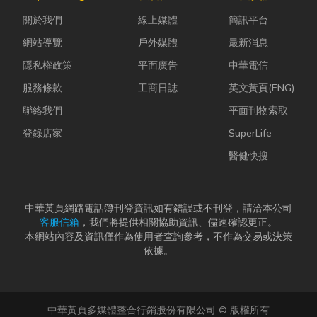
濕度控制不
能與健康的理
是更換老舊開
關於我們
線上媒體
簡訊平台
好，發霉、
想生活空間...
關、安裝節能
變...
燈具、處...
網站導覽
戶外媒體
最新消息
隱私權政策
平面廣告
中華電信
服務條款
工商日誌
英文黃頁(ENG)
聯絡我們
平面刊物索取
登錄店家
SuperLife
醫健快搜
中華黃頁網路電話簿刊登資訊如有錯誤或不刊登，請洽本公司
客服信箱
，我們將提供相關協助資訊、儘速確認更正。
本網站內容及資訊僅作為使用者查詢參考，不作為交易或決策
依據。
中華黃頁多媒體整合行銷股份有限公司 © 版權所有