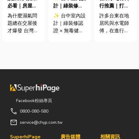
必看｜房屋濕
計｜綠裝修認
行推薦｜打造
氣重怎麼辦？
證 × 無毒健康
安全耐用的居
為什麼濕氣問
✨ 台中室內設
許多台東在地
全屋除濕機＋
建材，打造安
家環境
題總在交屋後
計｜綠裝修認
居民與水電師
全熱交換器整
全、舒適又有
才爆發 台灣氣
證 × 無毒健康
傅，在進行居
合安裝|提升居
質感的居家空
候潮濕，尤其
建材，打造安
家修繕、新屋
住品質與續租
間
新成屋、裝潢
全、舒適又有
裝潢或老屋翻
率
完工後密閉性
質感的居家空
修時，都會到
提高，若沒有
間 你知道嗎？
熟悉的水電材
同步規劃空氣
其實一間專業
料行採購。除
與濕度管理，
的台中室內設
了商品種類較
濕氣會躲進看
計裝修團隊，
齊全，也能依
不到的地方持
不只是提供空
照施工需求，
續發酵。常見
間規劃與裝潢
快速找到合適
Facebook粉絲專頁
的三種場景：
服務，更是在
的電線、開關
call
0800-080-580
更衣間、衣帽
每一個家的誕
插座、燈具、
間： 精品包、
生過程中，默
馬達、衛浴設
mail
service@chyp.com.tw
皮件、酒類收
默為屋主打造
備及熱水器相
藏最怕潮濕，
兼具美感、機
關產品。 無論
SuperhiPage
廣告媒體
相關資訊