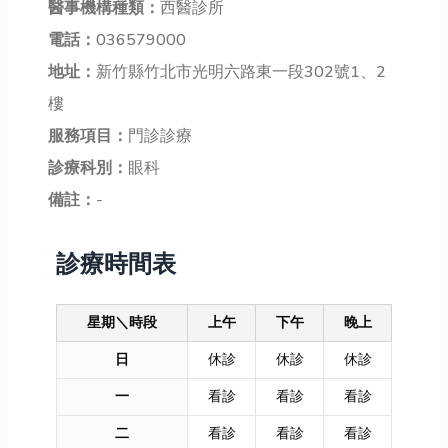
醫事機構種類：
西醫診所
電話：
036579000
地址：
新竹縣竹北市光明六路東一段302號1、2
樓
服務項目：
門診診療
診療科別：
眼科
備註：
-
診療時間表
星期＼時段
上午
下午
晚上
日
休診
休診
休診
一
看診
看診
看診
二
看診
看診
看診