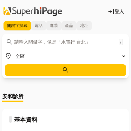
login
登入
關鍵字
搜尋
電話
進階
產品
地址
關鍵字
search
/
地區
place
search
安和診所
基本資料