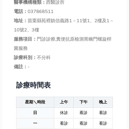
醫事機構種類：
西醫診所
電話：
037868511
地址：
苗栗縣苑裡鎮信義路1－11號1、2樓及1－
10號2、3樓
服務項目：
門診診療,糞便抗原檢測胃幽門螺旋桿
菌服務
診療科別：
不分科
備註：
-
診療時間表
星期＼時段
上午
下午
晚上
日
休診
看診
看診
一
看診
看診
看診