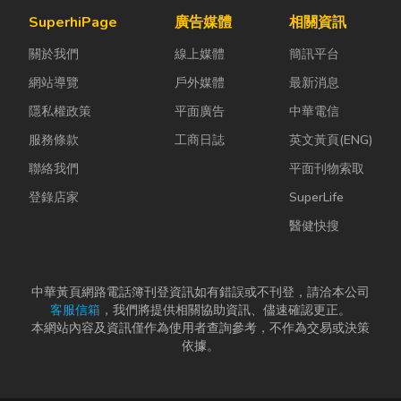
辦公室空間設
這時，車床子
吸引白蟻、蛾
SuperhiPage
廣告媒體
相關資訊
計是一門幫公
母夾就是讓這
蚋或其他害蟲
關於我們
線上媒體
簡訊平台
司賺錢的戰
雙手能快速更
藏匿，不僅影
略！真正厲
換「專屬工
響環境整潔，
網站導覽
戶外媒體
最新消息
害...
具」的...
更可能...
隱私權政策
平面廣告
中華電信
服務條款
工商日誌
英文黃頁(ENG)
聯絡我們
平面刊物索取
登錄店家
SuperLife
醫健快搜
中華黃頁網路電話簿刊登資訊如有錯誤或不刊登，請洽本公司
客服信箱
，我們將提供相關協助資訊、儘速確認更正。
本網站內容及資訊僅作為使用者查詢參考，不作為交易或決策
依據。