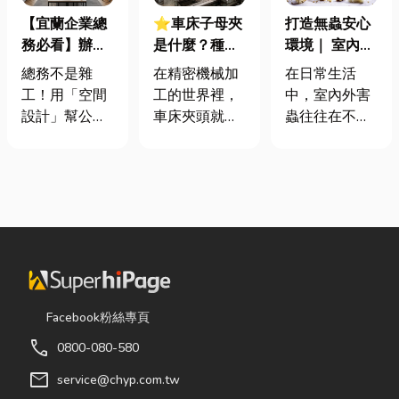
【宜蘭企業總
⭐車床子母夾
打造無蟲安心
務必看】辦公
是什麼？種
環境｜ 室內外
室如何打造高
類、規格挑選
害蟲防治全攻
總務不是雜
在精密機械加
在日常生活
效能職場？從
與台灣採購推
略
工！用「空間
工的世界裡，
中，室內外害
辦公桌椅、系
薦完整指南
設計」幫公司
車床夾頭就像
蟲往往在不知
統屏風到空間
省錢又賺生產
是機台的「萬
不覺中影響著
設計關鍵！
力的關鍵思維
能雙手」，負
居家環境與生
很多公司編列
責緊緊抓牢每
活品質。廚房
預算或規劃辦
一個旋轉切削
裡若有食物殘
公室時，常覺
的工件。然
渣或積水，容
得總務只要在
而，當工廠接
易吸引蟑螂、
缺東西時「壞
到少量多樣、
螞蟻前來覓
什麼補什麼」
異形材或精密
食；陽台、庭
就好，但這種
棒材的訂單
院若有積水，
Facebook粉絲專頁
傳統做法往往
時，傳統夾頭
則可能成為蚊
call
0800-080-580
花了大錢，卻
往往需要耗費
蟲孳生的溫
換來員工抱怨
大量時間拆裝
床。潮濕陰暗
mail
service@chyp.com.tw
連連。其實，
與重新校正。
的角落也可能