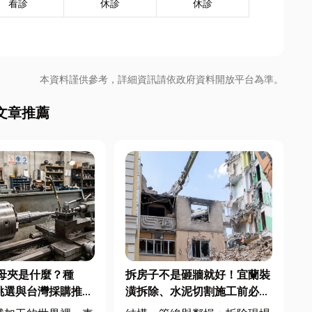
看診
休診
休診
本資料謹供參考，詳細資訊請依政府資料開放平台為準。
文章推薦
母夾是什麼？種
拆房子不是砸牆就好！宜蘭裝
挑選與台灣採購推薦
潢拆除、水泥切割施工前必看
的避坑指南，專家曝這 3 件事