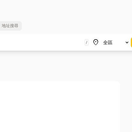
地址
搜尋
地區
place
/