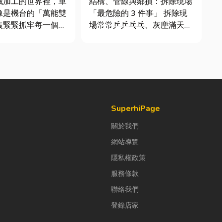
械加工的世界裡，車
結構、管線與鄰損：拆除現場
最危險！
像是機台的「萬能雙
「最危險的 3 件事」 拆除現
責緊緊抓牢每一個旋
場常常乒乒乓乓、灰塵滿天
工件。然而，當工廠
飛，在這種混亂的環境下，專
多樣、異形材或精密
家提醒有三件事情如果沒做
單時，傳統夾頭往往
好，最容易發生嚴重的意外：
大量時間拆裝與重新
分不清「主力牆」，盲目亂打
時，車床子母夾就是
導致房子塌陷： 這是老屋拆
能快速更換「專屬工
除最常發生的致命錯誤。...
SuperhiPage
關於我們
網站導覽
隱私權政策
服務條款
聯絡我們
登錄店家