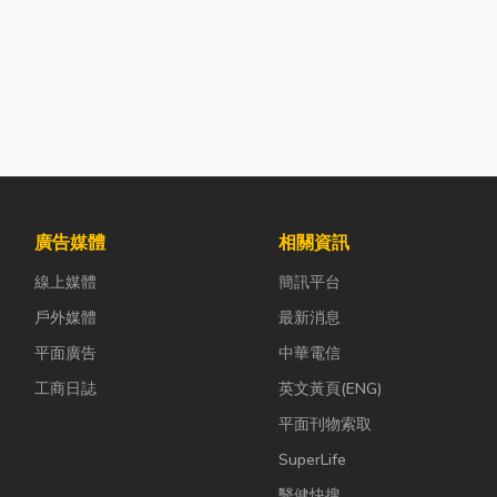
廣告媒體
相關資訊
線上媒體
簡訊平台
戶外媒體
最新消息
平面廣告
中華電信
工商日誌
英文黃頁(ENG)
平面刊物索取
SuperLife
醫健快搜