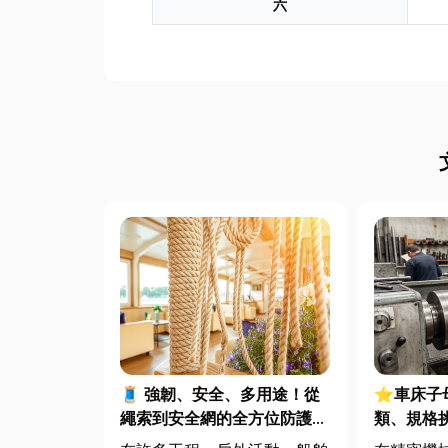
六
🧵 強韌、安全、多用途！從
⭐車床子
繩索到安全網的全方位防護應
類、規格
用指南
完整指南