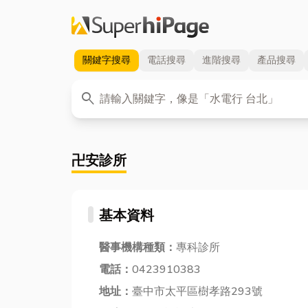
關鍵字
搜尋
電話
搜尋
進階
搜尋
產品
搜尋
關鍵字
search
卍安診所
基本資料
醫事機構種類：
專科診所
電話：
0423910383
地址：
臺中市太平區樹孝路293號