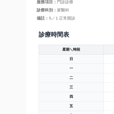
服務項目：
門診診療
診療科別：
家醫科
備註：
5／1 正常開診
診療時間表
星期＼時段
日
一
二
三
四
五