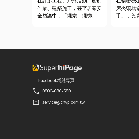
在許多工程、戶外活動、船舶
在精密機
作業、建築施工，甚至居家安
床夾頭就
全防護中，「繩索、繩梯、安
手」，負
全網」其實都是非常重要卻常
轉切削的
被忽略的設備。很多人以為繩
接到少量
子只是拿來綁東西，但其實在
棒材的訂
專業領域中，繩索不只是工
需要耗費
具，更關係到安全、效率與作
校正。這
業品質。一條好的繩索，必須
讓這雙手
具備高強...
具」的...
Facebook粉絲專頁
call
0800-080-580
mail
service@chyp.com.tw