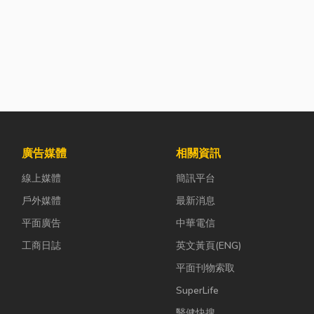
廣告媒體
相關資訊
線上媒體
簡訊平台
戶外媒體
最新消息
平面廣告
中華電信
工商日誌
英文黃頁(ENG)
平面刊物索取
SuperLife
醫健快搜