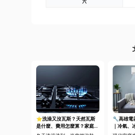
六
⭐洗澡又沒瓦斯？天然瓦斯
🔧高雄
是什麼、費用怎麼算？家庭能
｜冷氣、
源選擇與配管工程全解析
修