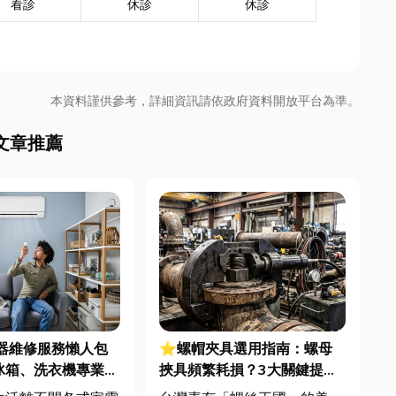
看診
休診
休診
本資料謹供參考，詳細資訊請依政府資料開放平台為準。
文章推薦
電器維修服務懶人包
⭐螺帽夾具選用指南：螺母
冰箱、洗衣機專業維
挾具頻繁耗損？3大關鍵提升
扣件成型良率與壽命