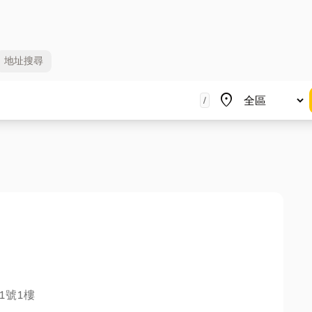
地址
搜尋
地區
place
/
1號1樓