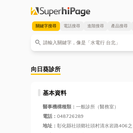
關鍵字
搜尋
電話
搜尋
進階
搜尋
產品
搜尋
關鍵字
search
向日葵診所
基本資料
醫事機構種類：
一般診所（醫務室）
電話：
048726289
地址：
彰化縣社頭鄉社頭村清水岩路406之