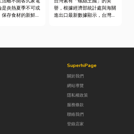
生活離不開各式家電
台灣素有「螺絲王國」的美
論是炎熱夏季不可或
譽，根據經濟部統計處與海關
、保存食材的新鮮冰
進出口最新數據顯示，台灣扣
每天幫助清洗衣物的
件年出口額高達 42.1 億美
一旦發生故障，都可
元，其中螺帽（HS
響日常生活品質。
731816）產品即占總出口比
擇專業的高雄電器維
重逾 20%。在面對全球客戶
不僅能快速排除問
對扣件精度與耐用度要求日益
延長家電使用壽命，
嚴苛的趨勢下，扣件成型機中
的關...
SuperhiPage
關於我們
網站導覽
隱私權政策
服務條款
聯絡我們
登錄店家