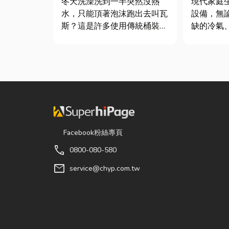
冬天洗澡洗到一半突然沒熱
現代家庭
水，只能頂著泡沫跑出去叫瓦
設備，無
斯？這是許多使用傳統桶裝瓦
缺的冷氣
斯家庭的共同噩夢。隨著居家
箱，還是
生活品質提升，越來越多屋主
洗衣機，
在老屋翻修或新屋裝潢時，選
能嚴重影
擇規劃天然氣配管工程。到底
因此，選
天然氣是什麼？它跟傳統瓦斯
修服務，
行送的桶裝瓦斯有什麼差別？
題，更能
天然瓦斯...
降...
Facebook粉絲專頁
call
0800-080-580
mail
service@chyp.com.tw