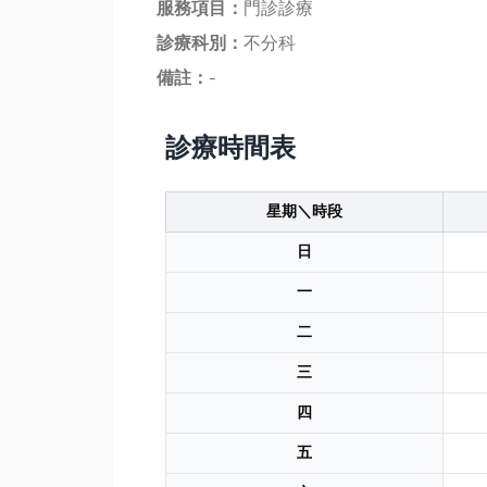
服務項目：
門診診療
診療科別：
不分科
備註：
-
診療時間表
星期＼時段
日
一
二
三
四
五