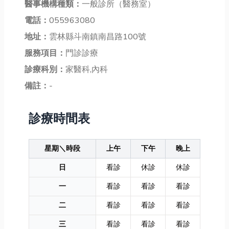
醫事機構種類：
一般診所（醫務室）
電話：
055963080
地址：
雲林縣斗南鎮南昌路100號
服務項目：
門診診療
診療科別：
家醫科,內科
備註：
-
診療時間表
星期＼時段
上午
下午
晚上
日
看診
休診
休診
一
看診
看診
看診
二
看診
看診
看診
三
看診
看診
看診