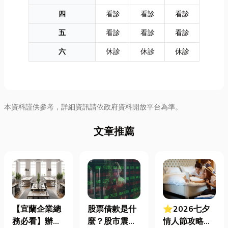
四
看診
看診
看診
五
看診
看診
看診
六
休診
休診
休診
本資料謹供參考，詳細資訊請依政府資料開放平台為準。
文章推薦
【宜蘭企業總
股票借款是什
⭐2026七夕
務必看】辦公
麼？股市震盪|
情人節攻略！