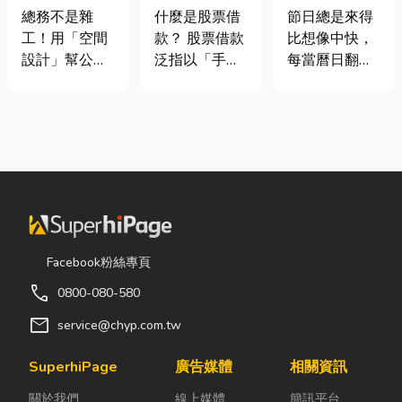
室如何打造高
股票借款、股
七夕送什麼不
總務不是雜
什麼是股票借
節日總是來得
效能職場？從
票質借、當鋪
踩雷？限定甜
工！用「空間
款？ 股票借款
比想像中快，
辦公桌椅、系
借款完整比較
點哪裡買？台
設計」幫公司
泛指以「手中
每當曆日翻到
統屏風到空間
中甜點推薦一
省錢又賺生產
持有的股票」
下半年，不少
設計關鍵！
次看！
力的關鍵思維
作為擔保品，
人便開始想
很多公司編列
向金融機構或
「七夕情人節
預算或規劃辦
當舖借出現金
是什麼時
公室時，常覺
的融資方式，
候？」、「七
得總務只要在
讓投資人不必
夕情人節禮物
缺東西時「壞
賣出股票，就
該買什
什麼補什麼」
能取得資金應
麼？」。相較
就好，但這種
急，同時保留
於西洋情人
Facebook粉絲專頁
傳統做法往往
未來股價上漲
節，七夕充滿
call
0800-080-580
花了大錢，卻
的獲利空間。
了東方的浪漫
換來員工抱怨
依承作單位不
色彩與儀式
mail
service@chyp.com.tw
連連。其實，
同，主要可分
感。然而，隨
辦公室空間設
為證券公司的
著生活節奏加
SuperhiPage
廣告媒體
相關資訊
計是一門幫公
股票質借、銀
快，不少人常
關於我們
線上媒體
簡訊平台