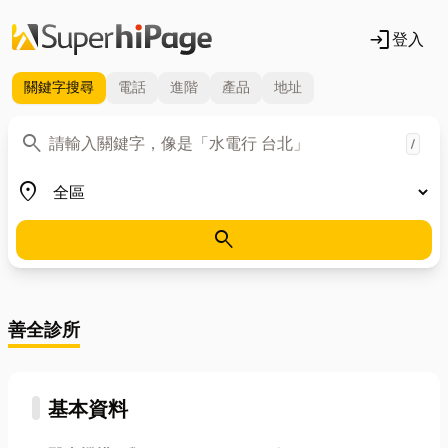
login
登入
關鍵字
搜尋
電話
進階
產品
地址
關鍵字
search
/
地區
place
search
善全診所
基本資料