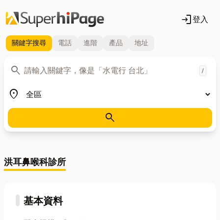
login
登入
關鍵字
搜尋
電話
進階
產品
地址
關鍵字
search
/
地區
place
search
洪耳鼻喉科診所
基本資料