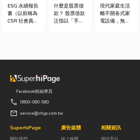
要上市櫃才寫
股票借款、股
｜冷氣、冰
ESG 永續報告
什麼是股票借
現代家庭生活
嗎？3步驟擺
票質借、當鋪
箱、洗衣機專
書（以前稱為
款？ 股票借款
離不開各式家
脫綠色轉型焦
借款完整比較
業維修
CSR 社會責任
泛指以「手中
電設備，無論
慮
報告書）是指
持有的股票」
是炎熱夏季不
企業公開揭露
作為擔保品，
可或缺的冷
其在環境保護
向金融機構或
氣、保存食材
（E）、社會
當舖借出現金
的新鮮冰箱，
責任（S）與
的融資方式，
還是每天幫助
公司治理
讓投資人不必
清洗衣物的洗
（G）三個維
賣出股票，就
衣機，一旦發
度營運成果的
能取得資金應
生故障，都可
正式文件。它
急，同時保留
能嚴重影響日
Facebook粉絲專頁
就像是企業的
未來股價上漲
常生活品質。
call
0800-080-580
「健康體檢
的獲利空間。
因此，選擇專
表」與「永續
依承作單位不
業的高雄電器
mail
service@chyp.com.tw
成績單」。許
同，主要可分
維修服務，不
多中小企業主
為證券公司的
僅能快速排除
SuperhiPage
廣告媒體
相關資訊
常問：「我們
股票質借、銀
問題，更能延
關於我們
線上媒體
簡訊平台