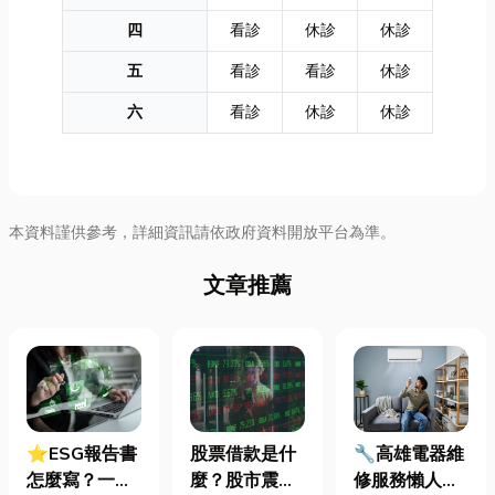
四
看診
休診
休診
五
看診
看診
休診
六
看診
休診
休診
本資料謹供參考，詳細資訊請依政府資料開放平台為準。
文章推薦
⭐ESG報告書
股票借款是什
🔧高雄電器維
怎麼寫？一定
麼？股市震盪|
修服務懶人包