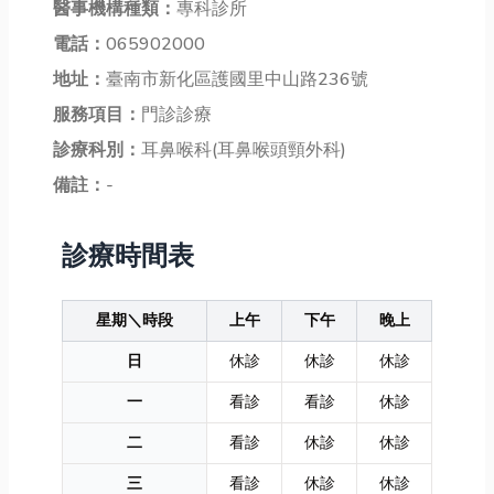
醫事機構種類：
專科診所
電話：
065902000
地址：
臺南市新化區護國里中山路236號
服務項目：
門診診療
診療科別：
耳鼻喉科(耳鼻喉頭頸外科)
備註：
-
診療時間表
星期＼時段
上午
下午
晚上
日
休診
休診
休診
一
看診
看診
休診
二
看診
休診
休診
三
看診
休診
休診