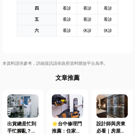
四
看診
看診
看診
五
看診
看診
看診
六
看診
休診
休診
本資料謹供參考，詳細資訊請依政府資料開放平台為準。
文章推薦
出貨總是忙到
⭐台中修理門
設計師與房東
手忙腳亂？包
推薦：住家鐵
必看｜房屋濕