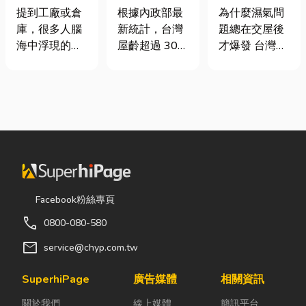
裝自動化其實
門卡住、大門
氣重怎麼辦？
提到工廠或倉
根據內政部最
為什麼濕氣問
沒有你想像中
下垂怎麼辦？
全屋除濕機＋
庫，很多人腦
新統計，台灣
題總在交屋後
那麼遙遠！
維修費用與不
全熱交換器整
海中浮現的畫
屋齡超過 30
才爆發 台灣氣
銹鋼工程一次
合安裝|提升居
面可能是員工
年的老屋比例
候潮濕，尤其
看
住品質與續租
忙著搬貨、封
已經過半。隨
新成屋、裝潢
率
箱、綁帶，一
著房屋屋齡增
完工後密閉性
箱接著一箱趕
加，金屬門窗
提高，若沒有
著出貨。但你
疲勞與結構鏽
同步規劃空氣
知道嗎？現在
蝕問題也日漸
與濕度管理，
許多企業早已
明顯。許多屋
濕氣會躲進看
不再靠大量人
主每天回家開
不到的地方持
力完成包裝工
門，都覺得門
續發酵。常見
Facebook粉絲專頁
作，而是透過
片重得像在拉
的三種場景：
call
0800-080-580
各種包裝機械
拔河，甚至伴
更衣間、衣帽
來提升效率。
隨刺耳的金屬
間： 精品包、
mail
service@chyp.com.tw
尤其近年來網
摩擦聲。 其
皮件、酒類收
路購物越來越
實，門片故障
藏最怕潮濕，
SuperhiPage
廣告媒體
相關資訊
普及，無論是
並不代表一定
濕度控制不
關於我們
線上媒體
簡訊平台