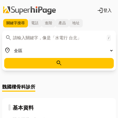
login
登入
關鍵字
搜尋
電話
進階
產品
地址
關鍵字
search
/
地區
place
search
魏國樑骨科診所
基本資料