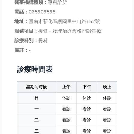
醫事機構種類：
專科診所
電話：
065909595
地址：
臺南市新化區護國里中山路152號
服務項目：
復健－物理治療業務,門診診療
診療科別：
骨科
備註：
-
診療時間表
星期＼時段
上午
下午
晚上
日
休診
休診
休診
一
看診
看診
看診
二
看診
看診
看診
三
看診
看診
看診