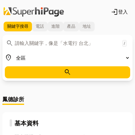
login
登入
關鍵字
搜尋
電話
進階
產品
地址
關鍵字
search
/
地區
place
search
鳳德診所
基本資料