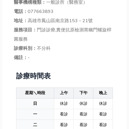
醫事機構種類：
一般診所（醫務室）
電話：
077663893
地址：
高雄市鳳山區南京路153－21號
服務項目：
門診診療,糞便抗原檢測胃幽門螺旋桿
菌服務
診療科別：
不分科
備註：
-
診療時間表
星期＼時段
上午
下午
晚上
日
休診
休診
休診
一
看診
看診
看診
二
看診
看診
看診