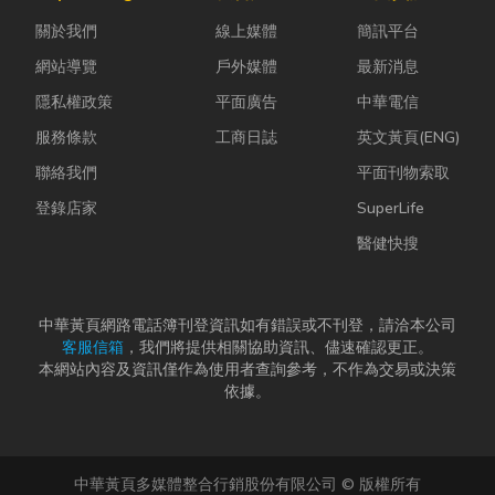
理、果園整
股票質借、銀
能減碳與永續
關於我們
線上媒體
簡訊平台
平，到住宅基
行的有價證券
經營的目標。
礎開挖，挖土
貸款，以...
本文...
網站導覽
戶外媒體
最新消息
機早已成為...
隱私權政策
平面廣告
中華電信
服務條款
工商日誌
英文黃頁(ENG)
聯絡我們
平面刊物索取
登錄店家
SuperLife
醫健快搜
中華黃頁網路電話簿刊登資訊如有錯誤或不刊登，請洽本公司
客服信箱
，我們將提供相關協助資訊、儘速確認更正。
本網站內容及資訊僅作為使用者查詢參考，不作為交易或決策
依據。
中華黃頁多媒體整合行銷股份有限公司 © 版權所有