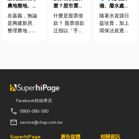
農地整地、基
麼？股市震盪|
備、廢水處理
地開挖、土方
股票借款、股
工程與回收水
在嘉義，無論
什麼是股票借
隨著水資源日
清運
票質借、當鋪
工程完整解析
是興建新房、
款？ 股票借款
益珍貴，加上
借款完整比較
｜打造高效率
整理農地，還
泛指以「手中
環保法規逐漸
水資源管理方
是改善排水設
持有的股票」
完善，越來越
案
施，都少不了
作為擔保品，
多工廠、商業
挖土機的協
向金融機構或
場所及公共設
助。一台專業
當舖借出現金
施開始重視水
的嘉義挖土
的融資方式，
資源管理。透
機，不僅能快
讓投資人不必
過完善的水處
速完成開挖、
賣出股票，就
理設備規劃，
整地與回填工
能取得資金應
不僅能改善水
作，更能大幅
急，同時保留
質、提升用水
Facebook粉絲專頁
縮短施工時
未來股價上漲
效率，更能搭
call
0800-080-580
間，提高工程
的獲利空間。
配廢水處理工
效率。對許多
依承作單位不
程與回收水工
mail
service@chyp.com.tw
在地居民而
同，主要可分
程，降低用水
言，從農田整
為證券公司的
成本，實現節
SuperhiPage
廣告媒體
相關資訊