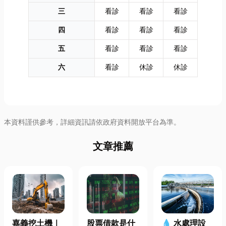
三
看診
看診
看診
四
看診
看診
看診
五
看診
看診
看診
六
看診
休診
休診
本資料謹供參考，詳細資訊請依政府資料開放平台為準。
文章推薦
嘉義挖土機｜
股票借款是什
💧 水處理設