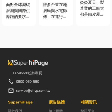
屋頂廠房的溫
炎炎夏天，製
業挑選四大永
安全耐用的居
面對全球減碳
許多台東在地
度
造業的工廠大
續顧問服務的
家環境
浪潮與國際供
居民與水電師
都是鐵皮屋
實用指南
應鏈的要求，
傅，在進行居
頂，吸熱快、
許多台灣中小
家修繕、新屋
內部悶、散熱
企業主紛紛收
裝潢或老屋翻
不易，所以工
到來自品牌客
修時，都會到
廠裡的溫度會
戶的調查表，
熟悉的水電材
比市溫高出5
要求提供「碳
料行採購。除
度以上。因此
盤查數據」或
了商品種類較
裝工廠排風扇
「永續報告
齊全，也能依
是最快速心較
書」。這讓不
照施工需求，
省錢的方式，
少傳產老闆感
快速找到合適
Facebook粉絲專頁
以下小編會說
到焦慮：「到
的電線、開關
明工廠排風扇
call
0800-080-580
底 ESG 永續是
插座、燈具、
改善室內溫度
什麼？我們公
馬達、衛浴設
mail
service@chyp.com.tw
的原理及建議
司規模不大，
備及熱水器相
可安裝的位
真的需要找
關產品。 無論
SuperhiPage
廣告媒體
相關資訊
置。 工廠排風
ESG 顧問
是更換老舊開
扇｜改善溫度
關於我們
線上媒體
簡訊平台