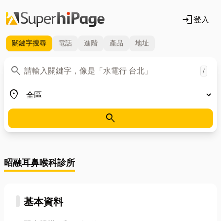
login
登入
關鍵字
搜尋
電話
進階
產品
地址
關鍵字
search
/
地區
place
search
昭融耳鼻喉科診所
基本資料