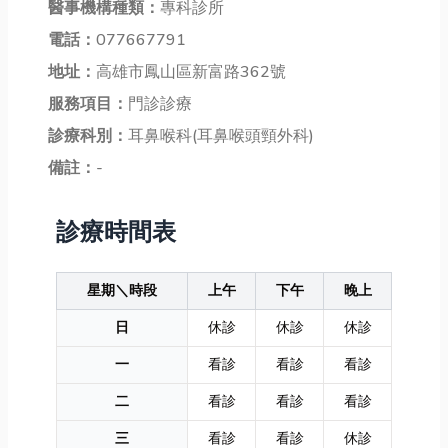
醫事機構種類：
專科診所
電話：
077667791
地址：
高雄市鳳山區新富路362號
服務項目：
門診診療
診療科別：
耳鼻喉科(耳鼻喉頭頸外科)
備註：
-
診療時間表
星期＼時段
上午
下午
晚上
日
休診
休診
休診
一
看診
看診
看診
二
看診
看診
看診
三
看診
看診
休診