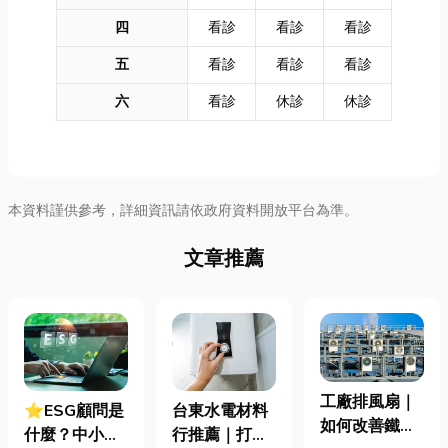
四
看診
看診
看診
五
看診
看診
看診
六
看診
休診
休診
本資料謹供參考，詳細資訊請依政府資料開放平台為準。
文章推薦
工廠排風扇｜
⭐ESG顧問是
台東水電材料
如何改善鐵皮
什麼？中小企
行推薦｜打造