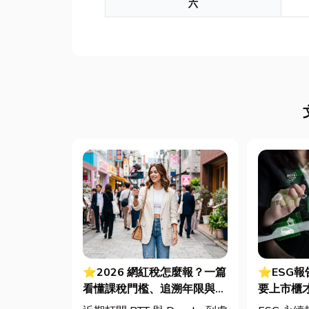
六
⭐2026 網紅稅怎麼報？一篇
⭐ESG
看懂課稅門檻、追溯年限與合
要上市櫃
法節稅，文末加碼會計/記帳
綠色轉型