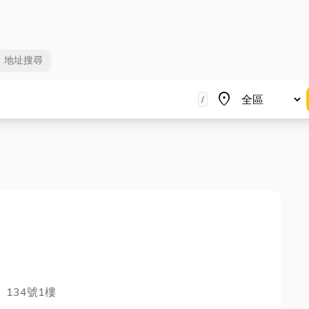
地址
搜尋
地區
place
/
、134號1樓