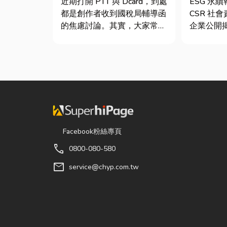
近期打開 PTT 與 Dcard，到處
ESG 永
士推薦
都是創作者收到國稅局輔導函
CSR 社
的焦慮討論。其實，大家常說
企業公開
的「網紅稅」不是一種新創的
（E）、
獨立稅目，而是政府針對網路
司治理（
數位收入落實的課稅機制。
果的正式
網紅稅是指個人或經營團隊透
的「健康
過網路平台（如 YouTube、
績單」。
Instag...
問：「我
司，為...
Facebook粉絲專頁
call
0800-080-580
mail
service@chyp.com.tw