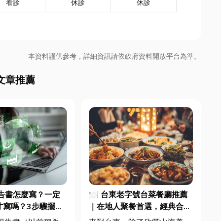
看診
休診
休診
本資料謹供參考，詳細資訊請依政府資料開放平台為準。
文章推薦
報告書怎麼寫？一定
🍽️ 台東老字號台菜餐廳推薦
才寫嗎？3步驟擺脫
｜在地人聚餐首選，經典合菜
焦慮
一次滿足