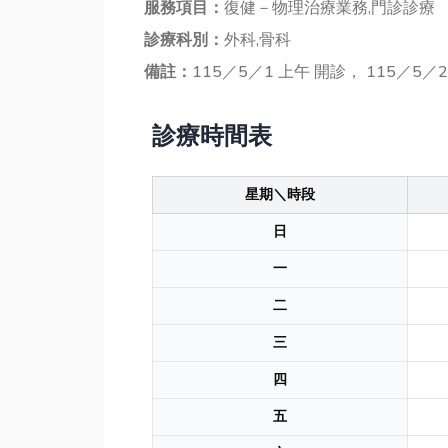
服務項目：
復健－物理治療業務,門診診療
診療科別：
外科,骨科
備註：
115／5／1 上午 開診， 115／5／
診療時間表
星期＼時段
日
一
二
三
四
五