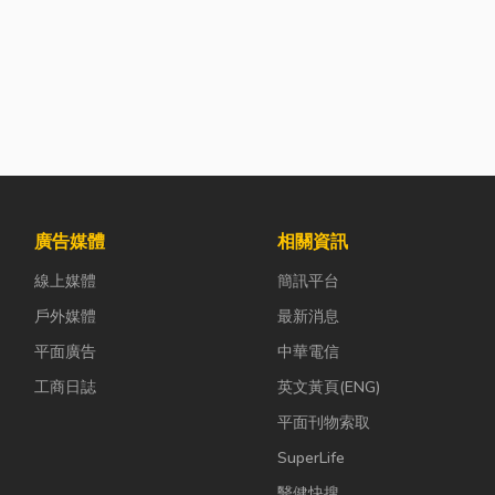
廣告媒體
相關資訊
線上媒體
簡訊平台
戶外媒體
最新消息
平面廣告
中華電信
工商日誌
英文黃頁(ENG)
平面刊物索取
SuperLife
醫健快搜