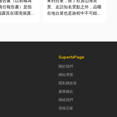
續報告書（以前稱為
來到台東，除了欣賞山海美
會責任報告書）是指
景、走訪知名景點之外，品嚐
揭露其在環境保護
在地台菜也是旅程中不可錯過
社會責任（S）與公
的一環。 相較於一般小吃
G）三個維度營運成
店，老字號台菜餐廳更能展現
文件。它就像是企業
台東的人情味與飲食文化。無
體檢表」與「永續成
論是家庭聚餐、朋友聚會、公
許多中小企業主常
司聚餐，或是旅遊團體用餐，
們又不是上市櫃公
都能享受到豐盛又充滿在地特
色的...
SuperhiPage
關於我們
網站導覽
隱私權政策
服務條款
聯絡我們
登錄店家