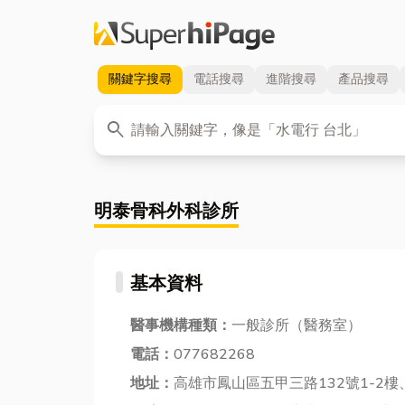
關鍵字
搜尋
電話
搜尋
進階
搜尋
產品
搜尋
關鍵字
search
明泰骨科外科診所
基本資料
醫事機構種類：
一般診所（醫務室）
電話：
077682268
地址：
高雄市鳳山區五甲三路132號1-2樓