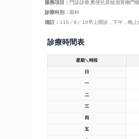
服務項目：
門診診療,糞便抗原檢測胃幽門
診療科別：
眼科
備註：
115／6／19早上開診，下午，晚上休
診療時間表
星期＼時段
日
一
二
三
四
五