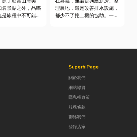
，除了欣賞山海美
在嘉義，無論是興建新房、整
知名景點之外，品嚐
理農地，還是改善排水設施，
也是旅程中不可錯過
都少不了挖土機的協助。一台
專業的嘉義挖土機，不僅能快
號台菜餐廳更能展現
速完成開挖、整地與回填工
情味與飲食文化。無
作，更能大幅縮短施工時間，
聚餐、朋友聚會、公
提高工程效率。對許多在地居
或是旅遊團體用餐，
民而言，從農田整理、果園整
到豐盛又充滿在地特
平，到住宅基礎開挖，挖土機
早已成為...
SuperhiPage
關於我們
網站導覽
隱私權政策
服務條款
聯絡我們
登錄店家