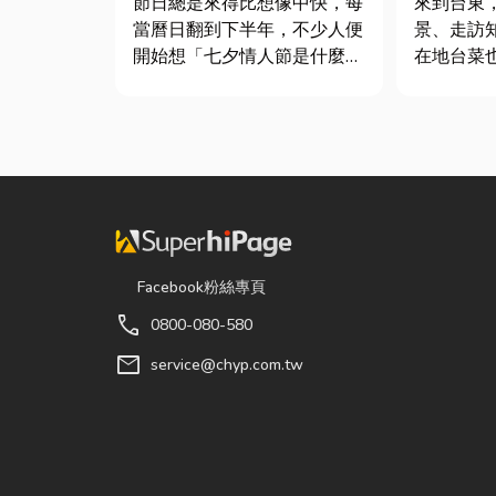
節日總是來得比想像中快，每
來到台東
當曆日翻到下半年，不少人便
景、走訪
開始想「七夕情人節是什麼時
在地台菜
候？」、「七夕情人節禮物該
的一環。 相較於一般小吃
買什麼？」。相較於西洋情人
店，老字
節，七夕充滿了東方的浪漫色
台東的人
彩與儀式感。然而，隨著生活
論是家庭
節奏加快，不少人常因工作繁
司聚餐，
忙而忘記節日，或是苦惱於
都能享受
「七夕情...
色的...
Facebook粉絲專頁
call
0800-080-580
mail
service@chyp.com.tw