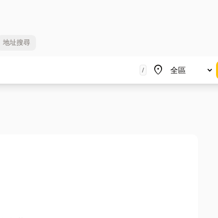
地址
搜尋
地區
place
/