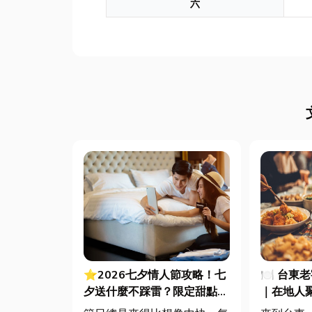
六
⭐2026七夕情人節攻略！七
🍽️ 台
夕送什麼不踩雷？限定甜點哪
｜在地人
裡買？台中甜點推薦一次看！
一次滿足