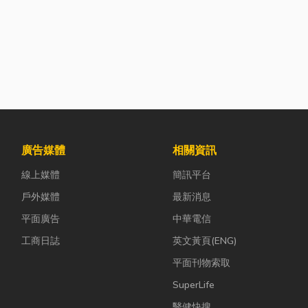
廣告媒體
相關資訊
線上媒體
簡訊平台
戶外媒體
最新消息
平面廣告
中華電信
工商日誌
英文黃頁(ENG)
平面刊物索取
SuperLife
醫健快搜