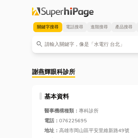
關鍵字
搜尋
電話
搜尋
進階
搜尋
產品
搜尋
關鍵字
search
謝燕輝眼科診所
基本資料
醫事機構種類：
專科診所
電話：
076225695
地址：
高雄市岡山區平安里維新路49號