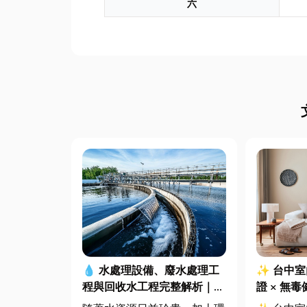
六
✨ 台中
💧 水處理設備、廢水處理工
證 × 無
程與回收水工程完整解析｜打
全、舒適
造高效率水資源管理方案