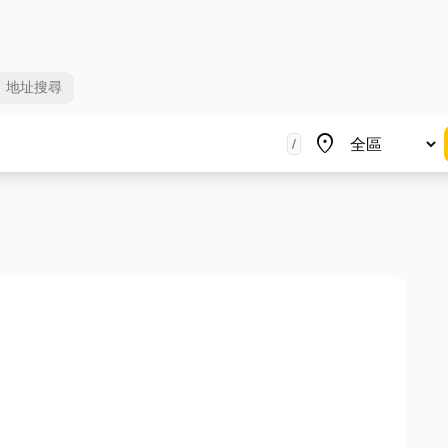
地址
搜尋
地區
place
/