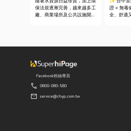
✨ 台中
隨著水資源日益珍貴，加上環
證 × 無
保法規逐漸完善，越來越多工
全、舒適
廠、商業場所及公共設施開始
你知道嗎
重視水資源管理。透過完善的
中室內設
水處理設備規劃，不僅能改善
提供空間
水質、提升用水效率，更能搭
是在每一
配廢水處理工程與回收水工
默默為屋
程，降低用水成本，實現節能
能與健康的
減碳與永續經營的目標。 本
文...
Facebook粉絲專頁
call
0800-080-580
mail
service@chyp.com.tw