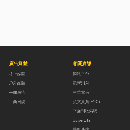
廣告媒體
相關資訊
線上媒體
簡訊平台
戶外媒體
最新消息
平面廣告
中華電信
工商日誌
英文黃頁(ENG)
平面刊物索取
SuperLife
醫健快搜