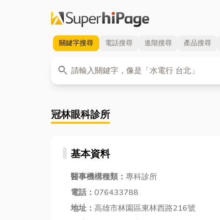
關鍵字
搜尋
電話
搜尋
進階
搜尋
產品
搜尋
關鍵字
search
冠林眼科診所
基本資料
醫事機構種類：
專科診所
電話：
076433788
地址：
高雄市林園區東林西路216號