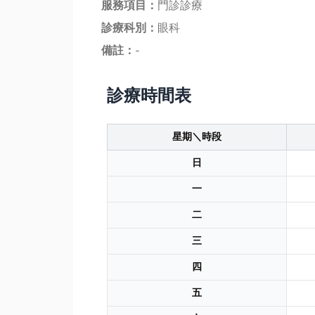
服務項目：
門診診療
診療科別：
眼科
備註：
-
診療時間表
星期＼時段
日
一
二
三
四
五