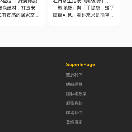
室內設計｜綠裝修認
在日常生活或商業包裝中，
毒健康建材，打造安
「塑膠袋」與「手提袋」幾乎
又有質感的居家空間
隨處可見。看起來只是簡單的
？其實一間專業的台
包裝工具，但實際上在材質、
計裝修團隊，不只是
承重能力與使用場景上，其實
規劃與裝潢服務，更
差異非常大。如果選錯，不只
個家的誕生過程中，
影響使用便利性，還可能造成
主打造兼具美感、機
成本浪費或商品損壞。 這篇
理想生活空間...
文章帶你一次搞懂塑膠袋與手
提袋的...
SuperhiPage
關於我們
網站導覽
隱私權政策
服務條款
聯絡我們
登錄店家