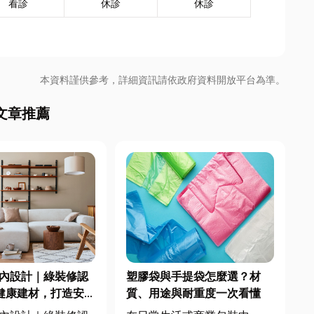
看診
休診
休診
本資料謹供參考，詳細資訊請依政府資料開放平台為準。
文章推薦
室內設計｜綠裝修認
塑膠袋與手提袋怎麼選？材
毒健康建材，打造安
質、用途與耐重度一次看懂
又有質感的居家空間