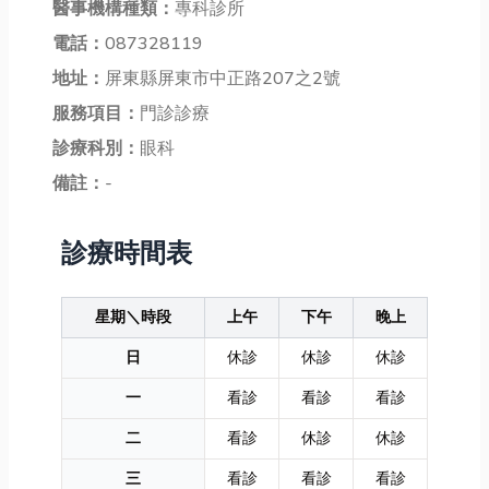
醫事機構種類：
專科診所
電話：
087328119
地址：
屏東縣屏東市中正路207之2號
服務項目：
門診診療
診療科別：
眼科
備註：
-
診療時間表
星期＼時段
上午
下午
晚上
日
休診
休診
休診
一
看診
看診
看診
二
看診
休診
休診
三
看診
看診
看診