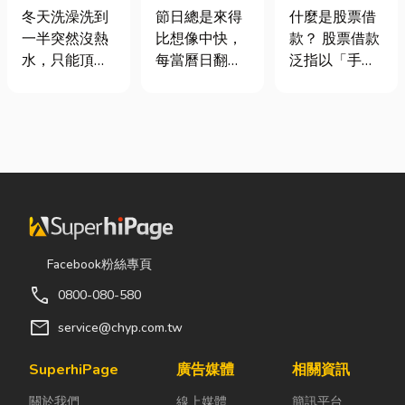
是什麼、費用
七夕送什麼不
股票借款、股
冬天洗澡洗到
節日總是來得
什麼是股票借
怎麼算？家庭
踩雷？限定甜
票質借、當鋪
一半突然沒熱
比想像中快，
款？ 股票借款
能源選擇與配
點哪裡買？台
借款完整比較
水，只能頂著
每當曆日翻到
泛指以「手中
管工程全解析
中甜點推薦一
泡沫跑出去叫
下半年，不少
持有的股票」
次看！
瓦斯？這是許
人便開始想
作為擔保品，
多使用傳統桶
「七夕情人節
向金融機構或
裝瓦斯家庭的
是什麼時
當舖借出現金
共同噩夢。隨
候？」、「七
的融資方式，
著居家生活品
夕情人節禮物
讓投資人不必
質提升，越來
該買什
賣出股票，就
越多屋主在老
麼？」。相較
能取得資金應
屋翻修或新屋
於西洋情人
急，同時保留
Facebook粉絲專頁
裝潢時，選擇
節，七夕充滿
未來股價上漲
call
0800-080-580
規劃天然氣配
了東方的浪漫
的獲利空間。
管工程。到底
色彩與儀式
依承作單位不
mail
service@chyp.com.tw
天然氣是什
感。然而，隨
同，主要可分
麼？它跟傳統
著生活節奏加
為證券公司的
SuperhiPage
廣告媒體
相關資訊
瓦斯行送的桶
快，不少人常
股票質借、銀
關於我們
線上媒體
簡訊平台