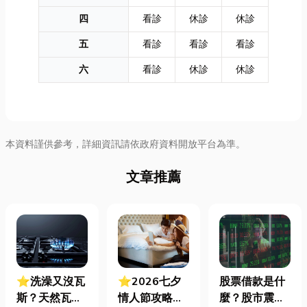
四
看診
休診
休診
五
看診
看診
看診
六
看診
休診
休診
本資料謹供參考，詳細資訊請依政府資料開放平台為準。
文章推薦
⭐洗澡又沒瓦
⭐2026七夕
股票借款是什
斯？天然瓦斯
情人節攻略！
麼？股市震盪|