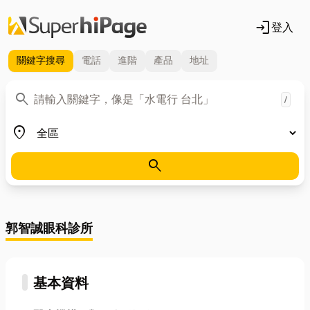
login
登入
關鍵字
搜尋
電話
進階
產品
地址
關鍵字
search
/
地區
place
search
郭智誠眼科診所
基本資料