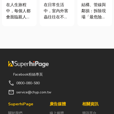
命、貼心陪伴
害蟲防治全攻
裝潢拆除、水
在人生旅程
在日常生活
結構、管線與
每一段告別
略
泥切割施工前
中，每個人都
中，室內外害
鄰損：拆除現
必看的避坑指
會面臨親人離
蟲往往在不知
場「最危險的
南，專家曝這
世的時刻。當
不覺中影響著
3 件事」 拆除
3 件事最危
悲傷來臨時，
居家環境與生
現場常常乒乒
險！
選擇一家值得
活品質。廚房
乓乓、灰塵滿
信賴的台東葬
裡若有食物殘
天飛，在這種
儀社，不只是
渣或積水，容
混亂的環境
安排告別儀
易吸引蟑螂、
下，專家提醒
式，更是讓家
螞蟻前來覓
有三件事情如
屬在艱難時刻
食；陽台、庭
果沒做好，最
獲得專業協助
院若有積水，
容易發生嚴重
Facebook粉絲專頁
與溫暖陪伴。
則可能成為蚊
的意外： 分不
call
0800-080-580
從遺體接運、
蟲孳生的溫
清「主力
禮儀規劃、告
床。潮濕陰暗
牆」，盲目亂
mail
service@chyp.com.tw
別式安排，到
的角落也可能
打導致房子塌
後續的行政協
吸引白蟻、蛾
陷： 這是老屋
SuperhiPage
廣告媒體
相關資訊
助，每一個環
蚋或其他害蟲
拆除最常發生
關於我們
線上媒體
簡訊平台