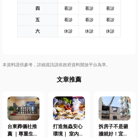
四
看診
看診
看診
五
看診
看診
看診
六
休診
休診
休診
本資料謹供參考，詳細資訊請依政府資料開放平台為準。
文章推薦
台東葬儀社推
打造無蟲安心
拆房子不是砸
薦 ｜尊重生
環境｜ 室內外
牆就好！宜蘭