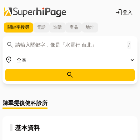
login
登入
關鍵字
搜尋
電話
進階
產品
地址
關鍵字
search
/
地區
place
search
陳翠雯復健科診所
基本資料