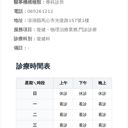
醫事機構種類：
專科診所
電話：
069261212
地址：
澎湖縣馬公市光復路157號1樓
服務項目：
復健－物理治療業務,門診診療
診療科別：
復健科
備註：
-
診療時間表
星期＼時段
上午
下午
晚上
日
休診
休診
休診
一
看診
看診
看診
二
看診
看診
看診
三
看診
看診
看診