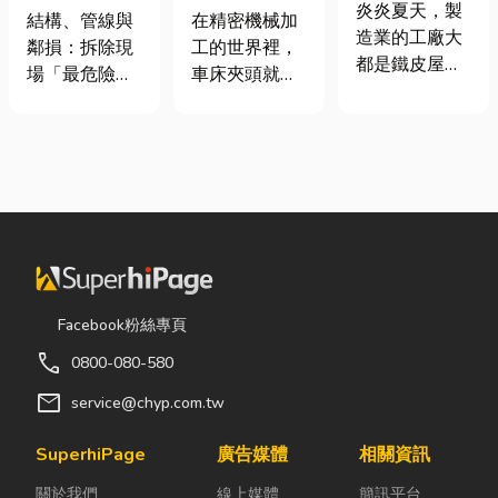
屋頂廠房的溫
炎炎夏天，製
裝潢拆除、水
類、規格挑選
結構、管線與
在精密機械加
度
造業的工廠大
泥切割施工前
與台灣採購推
鄰損：拆除現
工的世界裡，
都是鐵皮屋
必看的避坑指
薦完整指南
場「最危險的
車床夾頭就像
頂，吸熱快、
南，專家曝這
3 件事」 拆除
是機台的「萬
內部悶、散熱
3 件事最危
現場常常乒乒
能雙手」，負
不易，所以工
險！
乓乓、灰塵滿
責緊緊抓牢每
廠裡的溫度會
天飛，在這種
一個旋轉切削
比市溫高出5
混亂的環境
的工件。然
度以上。因此
下，專家提醒
而，當工廠接
裝工廠排風扇
有三件事情如
到少量多樣、
是最快速心較
果沒做好，最
異形材或精密
省錢的方式，
容易發生嚴重
棒材的訂單
Facebook粉絲專頁
以下小編會說
的意外： 分不
時，傳統夾頭
明工廠排風扇
call
0800-080-580
清「主力
往往需要耗費
改善室內溫度
牆」，盲目亂
大量時間拆裝
mail
service@chyp.com.tw
的原理及建議
打導致房子塌
與重新校正。
可安裝的位
陷： 這是老屋
這時，車床子
SuperhiPage
廣告媒體
相關資訊
置。 工廠排風
拆除最常發生
母夾就是讓這
扇｜改善溫度
關於我們
線上媒體
簡訊平台