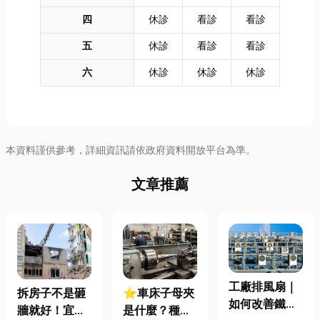
四
休診
看診
看診
五
休診
看診
看診
六
休診
休診
休診
本資料謹供參考，詳細資訊請依政府資料開放平台為準。
文章推薦
工廠排風扇｜
拆房子不是砸
⭐車床子母夾
如何改善鐵皮
牆就好！宜蘭
是什麼？種