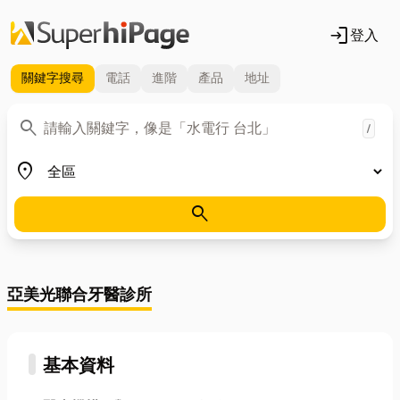
login
登入
關鍵字
搜尋
電話
進階
產品
地址
關鍵字
search
/
地區
place
search
亞美光聯合牙醫診所
基本資料