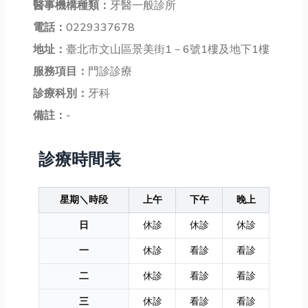
醫事機構種類：
牙醫一般診所
電話：
0229337678
地址：
臺北市文山區景美街1－6號1樓及地下1樓
服務項目：
門診診療
診療科別：
牙科
備註：
-
診療時間表
星期＼時段
上午
下午
晚上
日
休診
休診
休診
一
休診
看診
看診
二
休診
看診
看診
三
休診
看診
看診