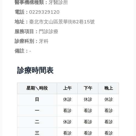
醫事機構種類：
牙醫診所
電話：
0229329120
地址：
臺北市文山區景華街82巷15號
服務項目：
門診診療
診療科別：
牙科
備註：
-
診療時間表
星期＼時段
上午
下午
晚上
日
休診
休診
休診
一
看診
看診
看診
二
休診
看診
看診
三
看診
看診
看診