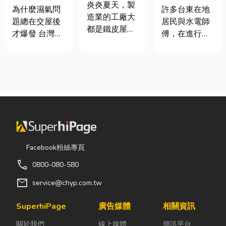
屋頂廠房的溫
炎炎夏天，製
氣重怎麼辦？
安全耐用的居
為什麼濕氣問
許多台東在地
度
造業的工廠大
全屋除濕機＋
家環境
題總在交屋後
居民與水電師
都是鐵皮屋
全熱交換器整
才爆發 台灣氣
傅，在進行居
頂，吸熱快、
合安裝|提升居
候潮濕，尤其
家修繕、新屋
內部悶、散熱
住品質與續租
新成屋、裝潢
裝潢或老屋翻
不易，所以工
率
完工後密閉性
修時，都會到
廠裡的溫度會
提高，若沒有
熟悉的水電材
比市溫高出5
同步規劃空氣
料行採購。除
度以上。因此
與濕度管理，
了商品種類較
裝工廠排風扇
濕氣會躲進看
齊全，也能依
是最快速心較
不到的地方持
照施工需求，
省錢的方式，
續發酵。常見
快速找到合適
Facebook粉絲專頁
以下小編會說
的三種場景：
的電線、開關
明工廠排風扇
call
0800-080-580
更衣間、衣帽
插座、燈具、
改善室內溫度
間： 精品包、
馬達、衛浴設
mail
service@chyp.com.tw
的原理及建議
皮件、酒類收
備及熱水器相
可安裝的位
藏最怕潮濕，
關產品。 無論
SuperhiPage
廣告媒體
相關資訊
置。 工廠排風
濕度控制不
是更換老舊開
扇｜改善溫度
關於我們
線上媒體
簡訊平台