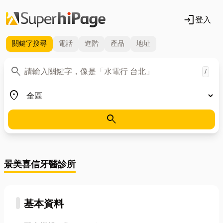
login
登入
關鍵字
搜尋
電話
進階
產品
地址
關鍵字
search
/
地區
place
search
景美喜信牙醫診所
基本資料