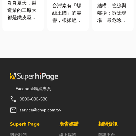
屋頂廠房的溫
炎炎夏天，製
挾具頻繁耗
裝潢拆除、水
台灣素有「螺
結構、管線與
度
造業的工廠大
損？3大關鍵
泥切割施工前
絲王國」的美
鄰損：拆除現
都是鐵皮屋
提升扣件成型
必看的避坑指
譽，根據經濟
場「最危險的
頂，吸熱快、
良率與壽命
南，專家曝這
部統計處與海
3 件事」 拆除
內部悶、散熱
3 件事最危
關進出口最新
現場常常乒乒
不易，所以工
險！
數據顯示，台
乓乓、灰塵滿
廠裡的溫度會
灣扣件年出口
天飛，在這種
比市溫高出5
額高達 42.1
混亂的環境
度以上。因此
億美元，其中
下，專家提醒
裝工廠排風扇
螺帽（HS
有三件事情如
是最快速心較
731816）產
果沒做好，最
省錢的方式，
品即占總出口
容易發生嚴重
Facebook粉絲專頁
以下小編會說
比重逾 20%。
的意外： 分不
明工廠排風扇
call
0800-080-580
在面對全球客
清「主力
改善室內溫度
戶對扣件精度
牆」，盲目亂
mail
service@chyp.com.tw
的原理及建議
與耐用度要求
打導致房子塌
可安裝的位
日益嚴苛的趨
陷： 這是老屋
SuperhiPage
廣告媒體
相關資訊
置。 工廠排風
勢下，扣件成
拆除最常發生
扇｜改善溫度
關於我們
線上媒體
簡訊平台