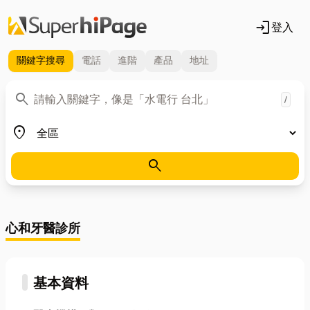
login
登入
關鍵字
搜尋
電話
進階
產品
地址
關鍵字
search
/
地區
place
search
心和牙醫診所
基本資料