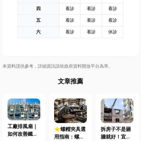
四
看診
看診
看診
五
看診
看診
看診
六
看診
看診
休診
本資料謹供參考，詳細資訊請依政府資料開放平台為準。
文章推薦
工廠排風扇｜
⭐螺帽夾具選
拆房子不是砸
如何改善鐵皮
用指南：螺母
牆就好！宜蘭