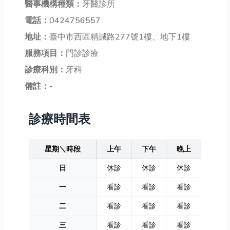
醫事機構種類：
牙醫診所
電話：
0424756557
地址：
臺中市西區精誠路277號1樓、地下1樓
服務項目：
門診診療
診療科別：
牙科
備註：
-
診療時間表
星期＼時段
上午
下午
晚上
日
休診
休診
休診
一
看診
看診
看診
二
看診
看診
看診
三
看診
看診
看診