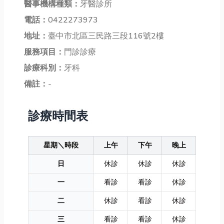
醫事機構種類：
牙醫診所
電話：
0422273973
地址：
臺中市北區三民路三段116號2樓
服務項目：
門診診療
診療科別：
牙科
備註：
-
診療時間表
星期＼時段
上午
下午
晚上
日
休診
休診
休診
一
看診
看診
休診
二
休診
看診
休診
三
看診
看診
休診