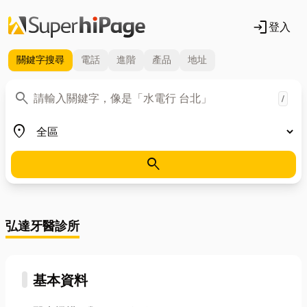
login
登入
關鍵字
搜尋
電話
進階
產品
地址
關鍵字
search
/
地區
place
search
弘達牙醫診所
基本資料