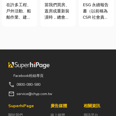
從繩索到安全
家，從專業門
要上市櫃才寫
在許多工程、
當我們買房、
ESG 永續報告
網的全方位防
窗開始
嗎？3步驟擺
戶外活動、船
蓋房或重新裝
書（以前稱為
護應用指南
脫綠色轉型焦
舶作業、建築
潢時，總會把
CSR 社會責任
慮
施工，甚至居
預算花在家
報告書）是指
家安全防護
具、家電和裝
企業公開揭露
中，「繩索、
潢設計上，卻
其在環境保護
繩梯、安全
常常忽略了每
（E）、社會
網」其實都是
天都在使用的
責任（S）與
非常重要卻常
「門窗」。 其
公司治理
被忽略的設
實，一扇好的
（G）三個維
備。很多人以
門窗不只是遮
度營運成果的
為繩子只是拿
風避雨而已，
正式文件。它
Facebook粉絲專頁
來綁東西，但
更影響著居家
就像是企業的
call
0800-080-580
其實在專業領
安全、採光、
「健康體檢
域中，繩索不
通風與生活品
表」與「永續
mail
service@chyp.com.tw
只是工具，更
質。尤其台灣
成績單」。許
關係到安全、
氣候潮濕多
多中小企業主
SuperhiPage
廣告媒體
相關資訊
效率與作業品
雨，選擇耐用
常問：「我們
關於我們
線上媒體
簡訊平台