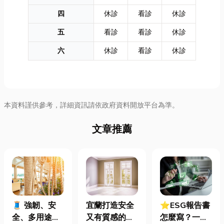
四
休診
看診
休診
五
看診
看診
休診
六
休診
看診
休診
本資料謹供參考，詳細資訊請依政府資料開放平台為準。
文章推薦
🧵 強韌、安
宜蘭打造安全
⭐ESG報告書
全、多用途！
又有質感的
怎麼寫？一定