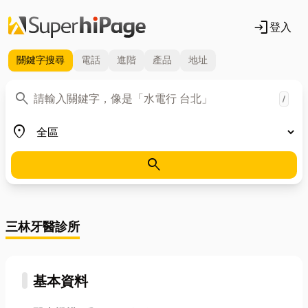
login
登入
關鍵字
搜尋
電話
進階
產品
地址
關鍵字
search
/
地區
place
search
三林牙醫診所
基本資料