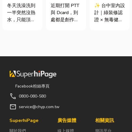
是什麼、費用
篇看懂課稅門
證 × 無毒健康
冬天洗澡洗到
近期打開 PTT
✨ 台中室內設
怎麼算？家庭
檻、追溯年限
建材，打造安
一半突然沒熱
與 Dcard，到
計｜綠裝修認
能源選擇與配
與合法節稅，
全、舒適又有
水，只能頂著
處都是創作者
證 × 無毒健康
管工程全解析
文末加碼會計/
質感的居家空
泡沫跑出去叫
收到國稅局輔
建材，打造安
記帳士推薦
間
瓦斯？這是許
導函的焦慮討
全、舒適又有
多使用傳統桶
論。其實，大
質感的居家空
裝瓦斯家庭的
家常說的「網
間 你知道嗎？
共同噩夢。隨
紅稅」不是一
其實一間專業
著居家生活品
種新創的獨立
的台中室內設
質提升，越來
稅目，而是政
計裝修團隊，
越多屋主在老
府針對網路數
不只是提供空
屋翻修或新屋
位收入落實的
間規劃與裝潢
Facebook粉絲專頁
裝潢時，選擇
課稅機制。 網
服務，更是在
call
0800-080-580
規劃天然氣配
紅稅是指個人
每一個家的誕
管工程。到底
或經營團隊透
生過程中，默
mail
service@chyp.com.tw
天然氣是什
過網路平台
默為屋主打造
麼？它跟傳統
（如
兼具美感、機
SuperhiPage
廣告媒體
相關資訊
瓦斯行送的桶
YouTube、
能與健康的理
關於我們
線上媒體
簡訊平台