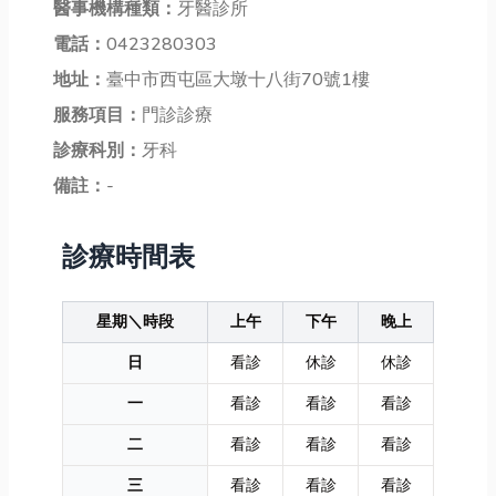
醫事機構種類：
牙醫診所
電話：
0423280303
地址：
臺中市西屯區大墩十八街70號1樓
服務項目：
門診診療
診療科別：
牙科
備註：
-
診療時間表
星期＼時段
上午
下午
晚上
日
看診
休診
休診
一
看診
看診
看診
二
看診
看診
看診
三
看診
看診
看診