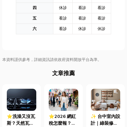
四
休診
看診
看診
五
看診
看診
看診
六
看診
休診
休診
本資料謹供參考，詳細資訊請依政府資料開放平台為準。
文章推薦
⭐洗澡又沒瓦
⭐2026 網紅
✨ 台中室內設
斯？天然瓦斯
稅怎麼報？一
計｜綠裝修認