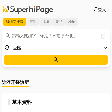
login
登入
關鍵字
搜尋
電話
進階
產品
地址
關鍵字
search
/
地區
place
search
詠渼牙醫診所
基本資料