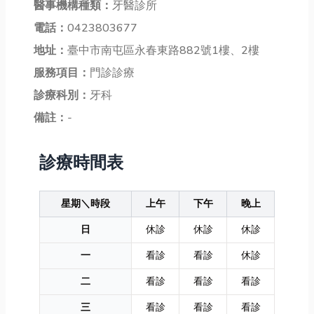
醫事機構種類：
牙醫診所
電話：
0423803677
地址：
臺中市南屯區永春東路882號1樓、2樓
服務項目：
門診診療
診療科別：
牙科
備註：
-
診療時間表
星期＼時段
上午
下午
晚上
日
休診
休診
休診
一
看診
看診
休診
二
看診
看診
看診
三
看診
看診
看診