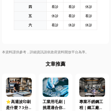
四
看診
看診
休診
五
休診
看診
看診
六
看診
休診
休診
本資料謹供參考，詳細資訊請依政府資料開放平台為準。
文章推薦
專業不銹鋼工
工業用毛刷｜
⭐高週波印刷
程｜鐵工廠直
挑選適合你的
是什麼？3分