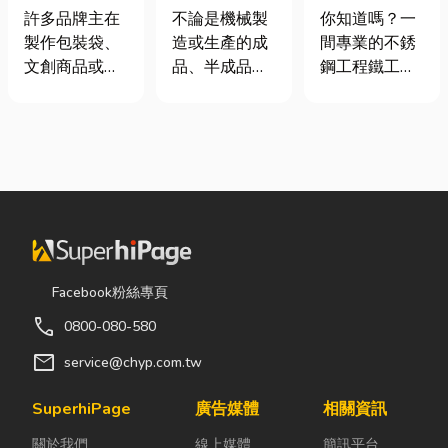
營 × 客製化設
產業的刷子工
鐘搞懂壓印原
你知道嗎？一
不論是機械製
許多品牌主在
計、製造、安
業用毛刷
理、適用材質
間專業的不銹
造或生產的成
製作包裝袋、
裝
與嘉義網版印
鋼工程鐵工
品、半成品，
文創商品或塑
刷推薦
廠，不只是提
多少殘留些廢
膠皮件時，常
供製造、安裝
棄物，而這就
會遇到「印刷
與施工服務，
需要用到工業
圖案容易掉
更能協助各類
用毛刷來去
色」或「平面
門片修理及鐵
除，此時如何
圖案缺乏質
件維修需求。
挑選刷子，就
感」的困擾。
從前期丈量、
是一門專業的
要讓產品在視
客製化設計、
學問，下面小
覺與觸覺上同
工廠製作到現
編會分享工業
步升級，了解
Facebook粉絲專頁
場安裝，每一
用毛刷的材質
高週波印刷 與
call
0800-080-580
道流程都由專
及用途說明，
網版印刷 的搭
業團隊嚴格把
希望能讓你在
配技巧就是關
mail
service@chyp.com.tw
關，兼顧安全
挑選時有可參
鍵的第一步。
性、耐用性與
考的文章。 工
印在塑膠上的
SuperhiPage
廣告媒體
相關資訊
整體美觀，打
業用毛刷｜常
圖案一摳就
關於我們
線上媒體
簡訊平台